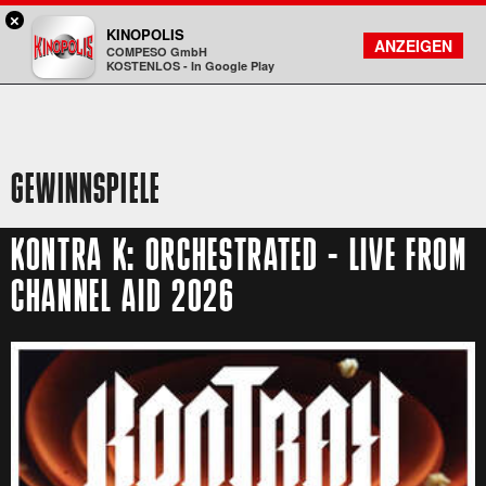
×
Darmstadt - KINOPOLIS
KINOPOLIS
FILMSUCHE
KONTO
ANZEIGEN
COMPESO GmbH
Kinopolis
KOSTENLOS - In Google Play
GEWINNSPIELE
KONTRA K: ORCHESTRATED - LIVE FROM
CHANNEL AID 2026