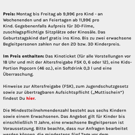
Preis:
Montag bis Freitag ab 9,99€ pro Kind - an
Wochenenden und an Feiertagen ab 11,99€ pro
Kind. Gegebenenfalls Aufpreis für 3D-Filme,
zuschlagspflichtige Sitzplätze oder Kinosäle. Das
Geburtstagskind darf gratis ins Kino. Bis zu zwei erwachsene
Begleitpersonen zahlen nur den 2D bzw. 3D Kinderpreis.
Im Preis enthalten:
Das Kinoticket (für alle Vorstellungen vor
18 Uhr und mit der Altersfreigabe FSK 0, 6 oder 12), eine Kids-
Portion Popcorn (46 oz.), ein Softdrink 0,3 l und eine
Überraschung.
Hinweise zur Altersfreigabe (FSK), zum Jugendschutzgesetz
sowie zur übertragbaren Aufsichtspflicht („Muttischein“)
findest Du
hier
.
Die Mindestteilnehmendenzahl besteht aus sechs Kindern
sowie einem Erwachsenen. Das Angebot gilt für Kinder bis
einschließlich 11 Jahre, eine erwachsene Begleitperson ist
Voraussetzung. Bitte beachte, dass nur Anfragen bearbeitet
werden können, die mindestens fünf Tage vor dem