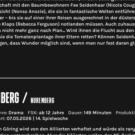
chaft mit den Baumbewohnern Fee Seidenhaar (Nicola Cough
cht (Nonso Anozie), die sie in fantastische Welten entfüh
r – bis sie auf einer ihrer Reisen ausgerechnet in der düster
Klaps (Rebecca Ferguson) notlanden müssen. Auch zuhause 
h nicht mehr ganz nach Plan... Wird ihnen die Flucht aus 
ie die Tomatenplantage ihrer Eltern retten? Können Seiden
gen, dass Wunder möglich sind, wenn man nur fest daran g
NBERG
/
NUREMBERG
re:
Drama
FSK:
ab 12 Jahre
Dauer:
149 Minuten
Produkti
rt:
07.05.2026 | 14. Spielwoche
Göring wird von den Alliierten verhaftet und würde als rang