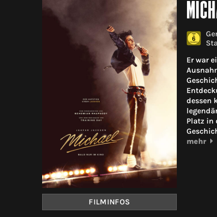
MICH
Gen
Sta
Er war e
Ausnahme
Geschich
Entdecku
dessen k
legendär
Platz in
Geschich
mehr
FILMINFOS