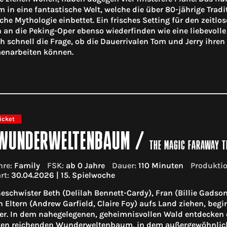
 in eine fantastische Welt, welche die über 80-jährige Trad
che Mythologie einbettet. Ein frisches Setting für den zeitlo
 an die Peking-Oper ebenso wiederfinden wie eine liebevoll
ich schnell die Frage, ob die Dauerrivalen Tom und Jerry ihre
narbeiten können.
icket
 WUNDERWELTENBAUM
/
THE MAGIC FARAWAY T
re:
Family
FSK:
ab 0 Jahre
Dauer:
110 Minuten
Produktio
rt:
30.04.2026 | 15. Spielwoche
Geschwister Beth (Delilah Bennett-Cardy), Fran (Billie Gadso
n Eltern (Andrew Garfield, Claire Foy) aufs Land ziehen, begi
r. In dem nahegelegenen, geheimnisvollen Wald entdecken 
ken reichenden Wunderweltenbaum, in dem außergewöhnlich