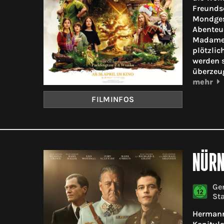
Freunds
Mondgesi
Abenteue
Madame 
plötzlic
werden s
überzeu
mehr
FILMINFOS
NÜR
Gen
Sta
Hermann 