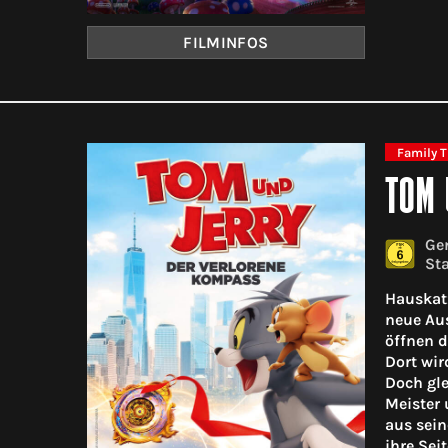
FILMINFOS
Family T
TOM 
Gen
Sta
Hauskatz
neue Aus
öffnen d
Dort wir
Doch gle
Meister 
aus sein
ihre Sei