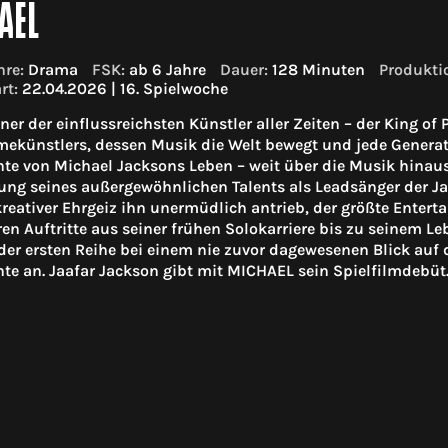
AEL
re:
Drama
FSK:
ab 6 Jahre
Dauer:
128 Minuten
Produkti
rt:
22.04.2026 | 16. Spielwoche
iner der einflussreichsten Künstler aller Zeiten – der King of 
künstlers, dessen Musik die Welt bewegt und jede Generation
te von Michael Jacksons Leben – weit über die Musik hinaus
ng seines außergewöhnlichen Talents als Leadsänger der Jac
reativer Ehrgeiz ihn unermüdlich antrieb, der größte Enterta
en Auftritte aus seiner frühen Solokarriere bis zu seinem L
 der ersten Reihe bei einem nie zuvor dagewesenen Blick auf 
te an. Jaafar Jackson gibt mit MICHAEL sein Spielfilmdebüt