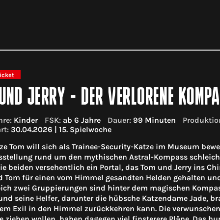
icket
UND JERRY - DER VERLORENE KOMP
re:
Kinder
FSK:
ab 6 Jahre
Dauer:
99 Minuten
Produktio
rt:
30.04.2026 | 15. Spielwoche
e Tom will sich als Trainee-Security-Katze im Museum bewei
stellung rund um den mythischen Astral-Kompass schleichen
ie beiden versehentlich ein Portal, das Tom und Jerry ins Chi
d Tom für einen vom Himmel gesandten Helden gehalten und
ich zwei Gruppierungen sind hinter dem magischen Kompass
und seine Helfer, darunter die hübsche Katzendame Jade, b
em Exil in den Himmel zurückkehren kann. Die verwunschene 
te ziehen wollen, haben dagegen viel finsterere Pläne. Das h