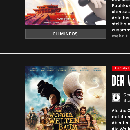
Publikum
chinesis
Anleihen
stellt s
zusamme
FILMINFOS
mehr
Family T
DER
Gen
Sta
Als die 
mit ihre
Abenteue
die Wol