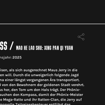
ASS
/
MAO HE LAO SHU: XING PAN QI YUAN
nsjahr:
2025
sen, als sich ausgerechnet Maus Jerry in die
 will. Durch die unweigerlich folgende Jagd
na einer längst vergangenen Ära transportiert.
 von den Bewohnern der goldenen Stadt verehrt.
 her, den Tom um den Hals trägt. Der Phönix-
rauchen den Kompass, damit der Phönix-Meister
Mega-Ratte und ihr Ratten-Clan, die Jerry auf
umorvolle Zeitreiseabenteuer entführt das