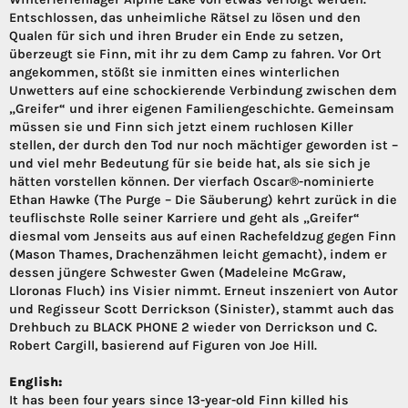
Entschlossen, das unheimliche Rätsel zu lösen und den
Qualen für sich und ihren Bruder ein Ende zu setzen,
überzeugt sie Finn, mit ihr zu dem Camp zu fahren. Vor Ort
angekommen, stößt sie inmitten eines winterlichen
Unwetters auf eine schockierende Verbindung zwischen dem
„Greifer“ und ihrer eigenen Familiengeschichte. Gemeinsam
müssen sie und Finn sich jetzt einem ruchlosen Killer
stellen, der durch den Tod nur noch mächtiger geworden ist –
und viel mehr Bedeutung für sie beide hat, als sie sich je
hätten vorstellen können. Der vierfach Oscar®-nominierte
Ethan Hawke (The Purge – Die Säuberung) kehrt zurück in die
teuflischste Rolle seiner Karriere und geht als „Greifer“
diesmal vom Jenseits aus auf einen Rachefeldzug gegen Finn
(Mason Thames, Drachenzähmen leicht gemacht), indem er
dessen jüngere Schwester Gwen (Madeleine McGraw,
Lloronas Fluch) ins Visier nimmt. Erneut inszeniert von Autor
und Regisseur Scott Derrickson (Sinister), stammt auch das
Drehbuch zu BLACK PHONE 2 wieder von Derrickson und C.
Robert Cargill, basierend auf Figuren von Joe Hill.
English:
It has been four years since 13-year-old Finn killed his