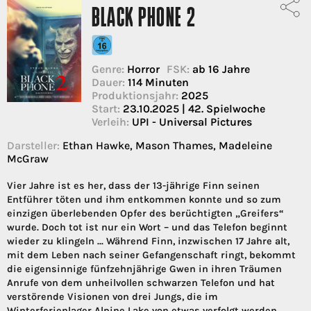
BLACK PHONE 2
Genre:
Horror
FSK:
ab 16 Jahre
Dauer:
114 Minuten
Produktionsjahr:
2025
Start:
23.10.2025 | 42. Spielwoche
Verleih:
UPI - Universal Pictures
Darsteller:
Ethan Hawke, Mason Thames, Madeleine
McGraw
Vier Jahre ist es her, dass der 13-jährige Finn seinen
Entführer töten und ihm entkommen konnte und so zum
einzigen überlebenden Opfer des berüchtigten „Greifers“
wurde. Doch tot ist nur ein Wort – und das Telefon beginnt
wieder zu klingeln ... Während Finn, inzwischen 17 Jahre alt,
mit dem Leben nach seiner Gefangenschaft ringt, bekommt
die eigensinnige fünfzehnjährige Gwen in ihren Träumen
Anrufe von dem unheilvollen schwarzen Telefon und hat
verstörende Visionen von drei Jungs, die im
Winterferienlager Alpine Lake von etwas verfolgt werden.