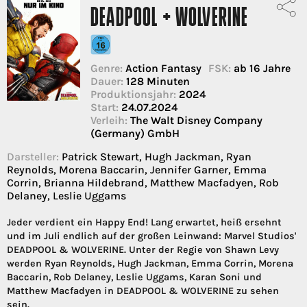
DEADPOOL + WOLVERINE
Genre:
Action Fantasy
FSK:
ab 16 Jahre
Dauer:
128 Minuten
Produktionsjahr:
2024
Start:
24.07.2024
Verleih:
The Walt Disney Company
(Germany) GmbH
Darsteller:
Patrick Stewart, Hugh Jackman, Ryan
Reynolds, Morena Baccarin, Jennifer Garner, Emma
Corrin, Brianna Hildebrand, Matthew Macfadyen, Rob
Delaney, Leslie Uggams
Jeder verdient ein Happy End! Lang erwartet, heiß ersehnt
und im Juli endlich auf der großen Leinwand: Marvel Studios'
DEADPOOL & WOLVERINE. Unter der Regie von Shawn Levy
werden Ryan Reynolds, Hugh Jackman, Emma Corrin, Morena
Baccarin, Rob Delaney, Leslie Uggams, Karan Soni und
Matthew Macfadyen in DEADPOOL & WOLVERINE zu sehen
sein.