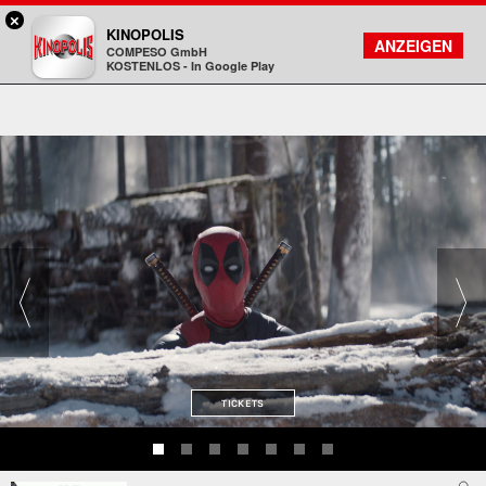
×
Darmstadt - KINOPOLIS
KINOPOLIS
FILMSUCHE
KONTO
ANZEIGEN
COMPESO GmbH
Kinopolis
KOSTENLOS - In Google Play
TICKETS