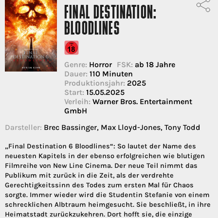
FINAL DESTINATION:
BLOODLINES
Genre:
Horror
FSK:
ab 18 Jahre
Dauer:
110 Minuten
Produktionsjahr:
2025
Start:
15.05.2025
Verleih:
Warner Bros. Entertainment
GmbH
Darsteller:
Brec Bassinger, Max Lloyd-Jones, Tony Todd
„Final Destination 6 Bloodlines“: So lautet der Name des
neuesten Kapitels in der ebenso erfolgreichen wie blutigen
Filmreihe von New Line Cinema. Der neue Teil nimmt das
Publikum mit zurück in die Zeit, als der verdrehte
Gerechtigkeitssinn des Todes zum ersten Mal für Chaos
sorgte. Immer wieder wird die Studentin Stefanie von einem
schrecklichen Albtraum heimgesucht. Sie beschließt, in ihre
Heimatstadt zurückzukehren. Dort hofft sie, die einzige