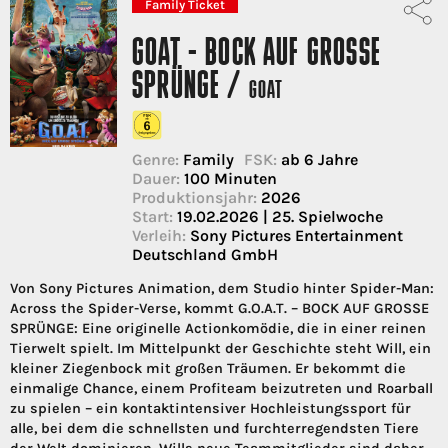
Family Ticket
GOAT - BOCK AUF GROSSE S
PRÜNGE /
GOAT
Genre:
Family
FSK:
ab 6 Jahre
Dauer:
100 Minuten
Produktionsjahr:
2026
Start:
19.02.2026 | 25. Spielwoche
Verleih:
Sony Pictures Entertainment
Deutschland GmbH
Von Sony Pictures Animation, dem Studio hinter Spider-Man:
Across the Spider-Verse, kommt G.O.A.T. – BOCK AUF GROSSE
SPRÜNGE: Eine originelle Actionkomödie, die in einer reinen
Tierwelt spielt. Im Mittelpunkt der Geschichte steht Will, ein
kleiner Ziegenbock mit großen Träumen. Er bekommt die
einmalige Chance, einem Profiteam beizutreten und Roarball
zu spielen – ein kontaktintensiver Hochleistungssport für
alle, bei dem die schnellsten und furchterregendsten Tiere