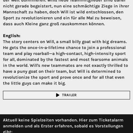
der Welt dominieren. Wills neue Teammitglieder sind daher
nicht gerade begeistert, nun eine schmächtige Ziege in ihrer
Mannschaft zu haben, doch Will ist wild entschlossen, den
Sport zu revolutionieren und ein für alle Mal zu beweisen,
dass auch Kleine ganz groß rauskommen können.
English:
The story centers on Will, a small billy goat with big dreams.
He gets the once-in-a-lifetime chance to join a professional
team and play roarball—a high-contact, high-intensity sport
for all, dominated by the fastest and most fearsome animals
in the world. Will's new teammates are not exactly thrilled to
have a puny goat on their team, but Will is determined to
revolutionize the sport and prove once and for all that even
the little guys can make it big.
TRAILER
Aktuell keine Spielzeiten vorhanden. Hier zum Ticketalarm
anmelden und als Erster erfahren, sobald es Vorstellungen
gibt: