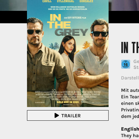
IN T
Ge
St
Darstell
Mit aut
Ein Tea
einen s
Privati
TRAILER
dem jede
English
They ha