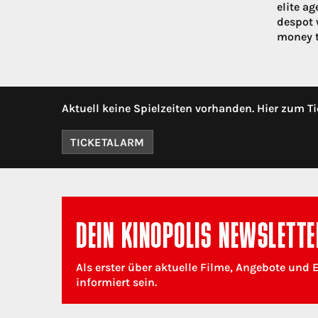
elite ag
despot 
money t
Aktuell keine Spielzeiten vorhanden. Hier zum Ti
TICKETALARM
DEIN KINOPOLIS NEWSLETTE
Als erster über aktuelle Filme, Angebote und 
informiert sein.