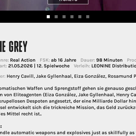
HE GREY
nre:
Real Action
FSK:
ab 16 Jahre
Dauer:
98 Minuten
Pro
art:
21.05.2026 | 12. Spielwoche
Verleih:
LEONINE Distribut
er:
Henry Cavill, Jake Gyllenhaal, Eiza González, Rosamund P
omatischen Waffen und Sprengstoff gehen sie genauso gesch
m von Eliteagenten (Eiza González, Jake Gyllenhaal, Henry Cav
krupellosen Despoten angesetzt, der eine Milliarde Dollar hi
nsel entwickelt sich die trickreiche Mission, das Geld zurüc
s Mittel recht ist..
:
ndle automatic weapons and explosives just as skillfully as 