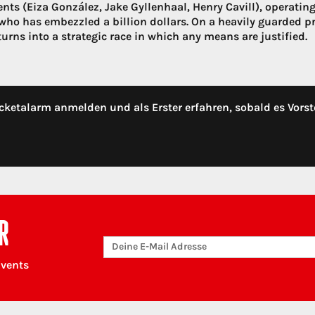
ents (Eiza González, Jake Gyllenhaal, Henry Cavill), operating 
who has embezzled a billion dollars. On a heavily guarded pri
urns into a strategic race in which any means are justified.
cketalarm anmelden und als Erster erfahren, sobald es Vorst
R
Events