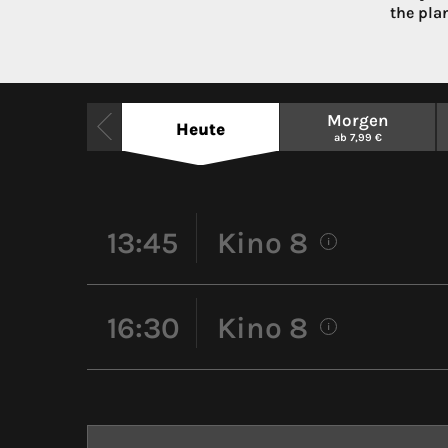
the pla
Morgen
Heute
ab 7,99 €
13:45
Kino 8
i
16:30
Kino 8
i