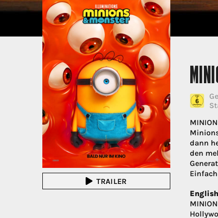
MIN
Ge
St
MINIONS
Minions
dann he
den meh
Generat
Einfach
TRAILER
English
MINIONS
Hollywo