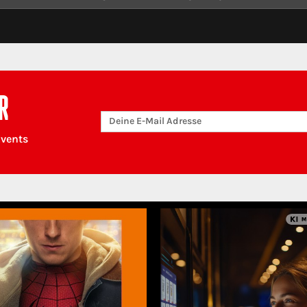
R
Events