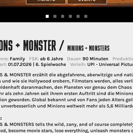
IONS + MONSTER /
MINIONS + MONSTERS
nre:
Family
FSK:
ab 6 Jahre
Dauer:
90 Minuten
Produkti
art:
01.07.2026 | 6. Spielwoche
Verleih:
UPI - Universal Pictu
 & MONSTER erzählt die abgefahrene, aberwitzige und natü
 und wie sie Hollywood erobern, Filmstars werden, alles verl
ldenhaft daranmachen, den Planeten vor genau dem Chaos zu 
r als zehn Jahren seit ihrem ersten Auftritt sind die Minion
ion geworden. Global bekannt und von Fans jeden Alters geli
 unverbesserlich und Minions weltweit mehr als 5,6 Milliard
:
 & MONSTERS tells the wild, zany, and of course completely
od, become movie stars, lose everything, unleash monsters on