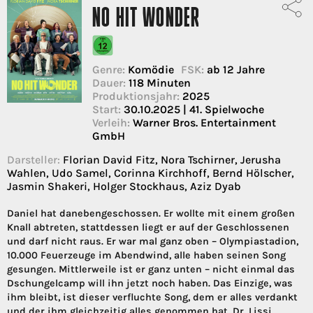
NO HIT WONDER
Genre:
Komödie
FSK:
ab 12 Jahre
Dauer:
118 Minuten
Produktionsjahr:
2025
Start:
30.10.2025 | 41. Spielwoche
Verleih:
Warner Bros. Entertainment
GmbH
Darsteller:
Florian David Fitz, Nora Tschirner, Jerusha
Wahlen, Udo Samel, Corinna Kirchhoff, Bernd Hölscher,
Jasmin Shakeri, Holger Stockhaus, Aziz Dyab
Daniel hat danebengeschossen. Er wollte mit einem großen
Knall abtreten, stattdessen liegt er auf der Geschlossenen
und darf nicht raus. Er war mal ganz oben – Olympiastadion,
10.000 Feuerzeuge im Abendwind, alle haben seinen Song
gesungen. Mittlerweile ist er ganz unten – nicht einmal das
Dschungelcamp will ihn jetzt noch haben. Das Einzige, was
ihm bleibt, ist dieser verfluchte Song, dem er alles verdankt
und der ihm gleichzeitig alles genommen hat. Dr. Lissi