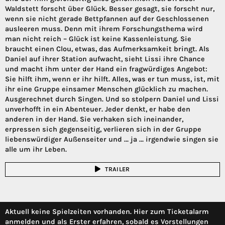
Waldstett forscht über Glück. Besser gesagt, sie forscht nur,
wenn sie nicht gerade Bettpfannen auf der Geschlossenen
ausleeren muss. Denn mit ihrem Forschungsthema wird
man nicht reich – Glück ist keine Kassenleistung. Sie
braucht einen Clou, etwas, das Aufmerksamkeit bringt. Als
Daniel auf ihrer Station aufwacht, sieht Lissi ihre Chance
und macht ihm unter der Hand ein fragwürdiges Angebot:
Sie hilft ihm, wenn er ihr hilft. Alles, was er tun muss, ist, mit
ihr eine Gruppe einsamer Menschen glücklich zu machen.
Ausgerechnet durch Singen. Und so stolpern Daniel und Lissi
unverhofft in ein Abenteuer. Jeder denkt, er habe den
anderen in der Hand. Sie verhaken sich ineinander,
erpressen sich gegenseitig, verlieren sich in der Gruppe
liebenswürdiger Außenseiter und … ja … irgendwie singen sie
alle um ihr Leben.
TRAILER
Aktuell keine Spielzeiten vorhanden. Hier zum Ticketalarm
anmelden und als Erster erfahren, sobald es Vorstellungen