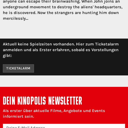
anyone can escape their brainwashing. When John joins an
underground movement to destroy the aliens' headquarters,
he is discovered. Now the strangers are hunting him down
mercilessly...
Aktuell keine Spielzeiten vorhanden. Hier zum Ticketalarm
anmelden und als Erster erfahren, sobald es Vorstellungen
gibt:
TICKETALARM
DEIN KINOPOLIS NEWSLETTER
Als erster über aktuelle Filme, Angebote und Events
informiert sein.