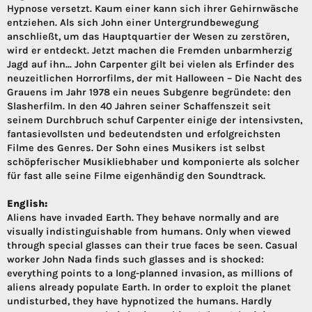
Hypnose versetzt. Kaum einer kann sich ihrer Gehirnwäsche
entziehen. Als sich John einer Untergrundbewegung
anschließt, um das Hauptquartier der Wesen zu zerstören,
wird er entdeckt. Jetzt machen die Fremden unbarmherzig
Jagd auf ihn... John Carpenter gilt bei vielen als Erfinder des
neuzeitlichen Horrorfilms, der mit Halloween – Die Nacht des
Grauens im Jahr 1978 ein neues Subgenre begründete: den
Slasherfilm. In den 40 Jahren seiner Schaffenszeit seit
seinem Durchbruch schuf Carpenter einige der intensivsten,
fantasievollsten und bedeutendsten und erfolgreichsten
Filme des Genres. Der Sohn eines Musikers ist selbst
schöpferischer Musikliebhaber und komponierte als solcher
für fast alle seine Filme eigenhändig den Soundtrack.
English:
Aliens have invaded Earth. They behave normally and are
visually indistinguishable from humans. Only when viewed
through special glasses can their true faces be seen. Casual
worker John Nada finds such glasses and is shocked:
everything points to a long-planned invasion, as millions of
aliens already populate Earth. In order to exploit the planet
undisturbed, they have hypnotized the humans. Hardly