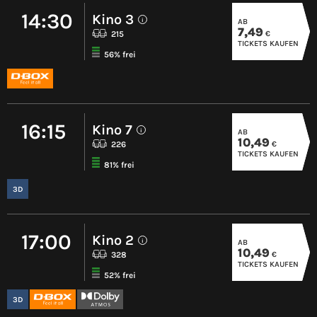
14:30
Kino 3
AB
i
7,49
€
215
TICKETS KAUFEN
56% frei
16:15
Kino 7
AB
i
10,49
€
226
TICKETS KAUFEN
81% frei
3D
17:00
Kino 2
AB
i
10,49
€
328
TICKETS KAUFEN
52% frei
3D