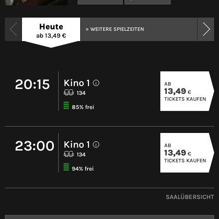
Heute
» WEITERE SPIELZEITEN
ab 13,49 €
20:15
Kino 1
AB
i
13,49
€
134
TICKETS KAUFEN
85% frei
23:00
Kino 1
AB
i
13,49
€
134
TICKETS KAUFEN
94% frei
SAALÜBERSICHT