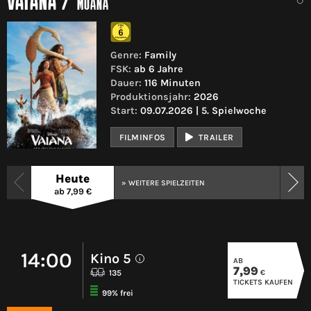
VAIANA
/
MOANA
Genre:
Family
FSK:
ab 6 Jahre
Dauer:
116 Minuten
Produktionsjahr:
2026
Start:
09.07.2026 | 5. Spielwoche
FILMINFOS
TRAILER
Heute
» WEITERE SPIELZEITEN
ab 7,99 €
14:00
Kino 5
AB
i
7,99
€
135
TICKETS KAUFEN
99% frei