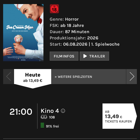
Genre:
Horror
FSK:
ab 18 Jahre
Dauer:
87 Minuten
Produktionsjahr:
2026
Start:
06.08.2026 | 1. Spielwoche
FILMINFOS
TRAILER
Heute
» WEITERE SPIELZEITEN
ab 13,49 €
21:00
Kino 4
AB
i
13,49
€
108
TICKETS KAUFEN
91% frei