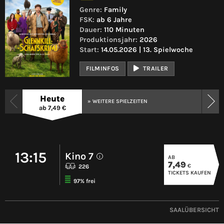
Genre:
Family
FSK:
ab 6 Jahre
Dauer:
110 Minuten
Produktionsjahr:
2026
Start:
14.05.2026 | 13. Spielwoche
FILMINFOS
TRAILER
Heute
» WEITERE SPIELZEITEN
ab 7,49 €
13:15
Kino 7
AB
i
7,49
€
226
TICKETS KAUFEN
97% frei
SAALÜBERSICHT