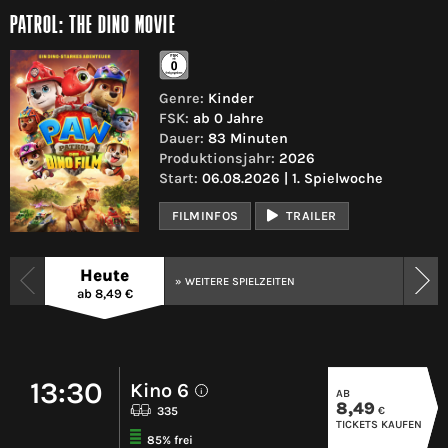
PATROL: THE DINO MOVIE
Genre:
Kinder
FSK:
ab 0 Jahre
Dauer:
83 Minuten
Produktionsjahr:
2026
Start:
06.08.2026 | 1. Spielwoche
FILMINFOS
TRAILER
Heute
» WEITERE SPIELZEITEN
ab 8,49 €
13:30
Kino 6
AB
i
8,49
€
335
TICKETS KAUFEN
85% frei