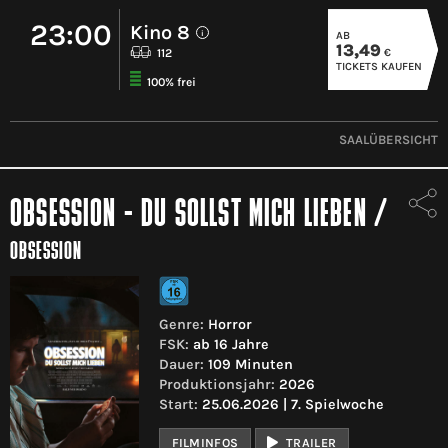
23:00
Kino 8
AB
i
13,49
€
112
TICKETS KAUFEN
100% frei
SAALÜBERSICHT
OBSESSION - DU SOLLST MICH LIEBEN
/
OBSESSION
Genre:
Horror
FSK:
ab 16 Jahre
Dauer:
109 Minuten
Produktionsjahr:
2026
Start:
25.06.2026 | 7. Spielwoche
FILMINFOS
TRAILER