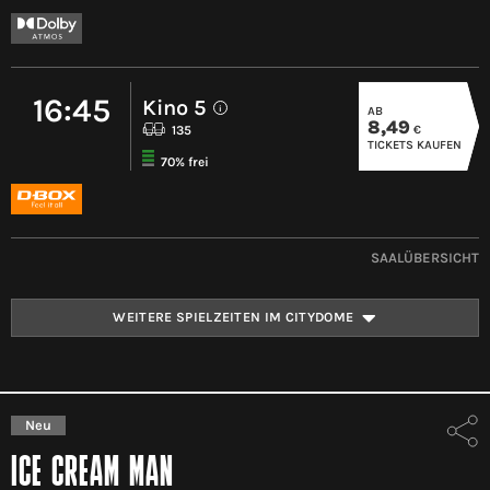
16:45
Kino 5
AB
i
8,49
€
135
TICKETS KAUFEN
70% frei
SAALÜBERSICHT
WEITERE SPIELZEITEN IM CITYDOME
Neu
ICE CREAM MAN