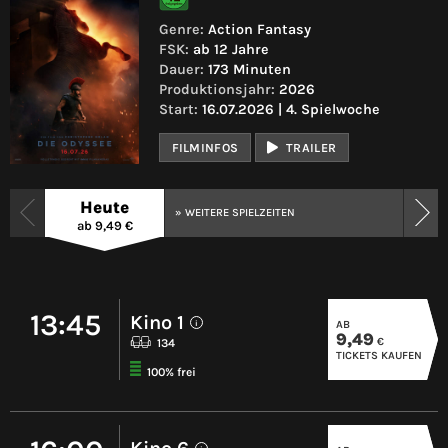
Genre:
Action Fantasy
FSK:
ab 12 Jahre
Dauer:
173 Minuten
Produktionsjahr:
2026
Start:
16.07.2026 | 4. Spielwoche
FILMINFOS
TRAILER
Heute
» WEITERE SPIELZEITEN
ab 9,49 €
13:45
Kino 1
AB
i
9,49
€
134
TICKETS KAUFEN
100% frei