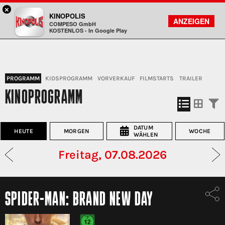
×
Darmstadt - KINOPOLIS
KINOPOLIS
FILMSUCHE
KONTO
ANZEIGEN
COMPESO GmbH
Kinopolis
KOSTENLOS - In Google Play
PROGRAMM
KIDSPROGRAMM
VORVERKAUF
FILMSTARTS
TRAILER
KINOPROGRAMM
DATUM
HEUTE
MORGEN
WOCHE
WÄHLEN
Freitag, 07.08.2026
SPIDER-MAN: BRAND NEW DAY