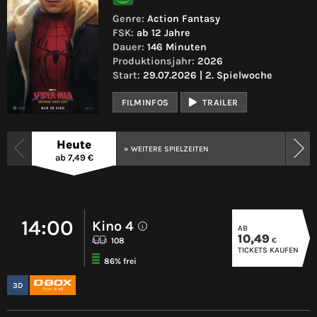
Genre:
Action Fantasy
FSK:
ab 12 Jahre
Dauer:
146 Minuten
Produktionsjahr:
2026
Start:
29.07.2026 | 2. Spielwoche
FILMINFOS
TRAILER
Heute
» WEITERE SPIELZEITEN
ab 7,49 €
14:00
Kino 4
AB
i
10,49
€
108
TICKETS KAUFEN
86% frei
3D