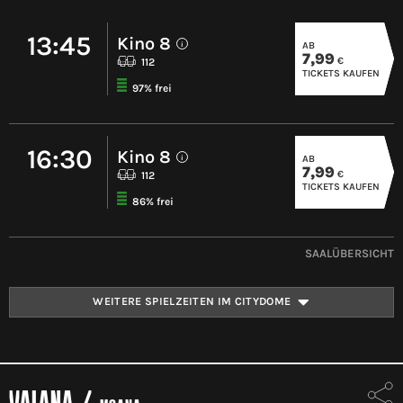
13:45
Kino 8
AB
i
7,99
€
112
TICKETS KAUFEN
97% frei
16:30
Kino 8
AB
i
7,99
€
112
TICKETS KAUFEN
86% frei
SAALÜBERSICHT
WEITERE SPIELZEITEN IM CITYDOME