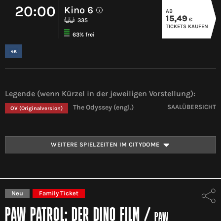
20:00
Kino 6
AB
i
15,49
€
335
TICKETS KAUFEN
63% frei
Legende (wenn Kürzel in der jeweiligen Vorstellung):
The Odyssey (engl.)
SAALÜBERSICHT
OV
(Originalversion)
WEITERE SPIELZEITEN IM CITYDOME
Neu
Family Ticket
PAW PATROL: DER DINO FILM
/
PAW