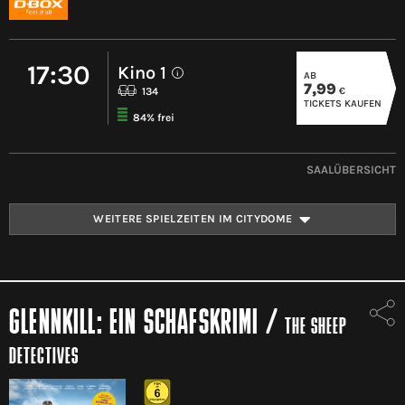
17:30
Kino 1
AB
i
7,99
€
134
TICKETS KAUFEN
84% frei
SAALÜBERSICHT
WEITERE SPIELZEITEN IM CITYDOME
GLENNKILL: EIN SCHAFSKRIMI
/
THE SHEEP
DETECTIVES