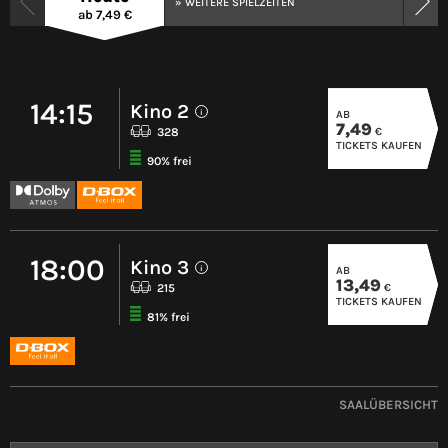
» WEITERE SPIELZEITEN
ab 7,49 €
14:15
Kino 2
AB
i
7,49
€
328
TICKETS KAUFEN
90% frei
18:00
Kino 3
AB
i
13,49
€
215
TICKETS KAUFEN
81% frei
SAALÜBERSICHT