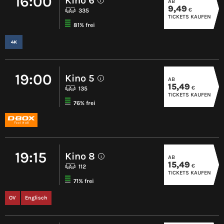
16:00
Kino 6
AB
i
9,49
€
335
TICKETS KAUFEN
81% frei
19:00
Kino 5
AB
i
15,49
€
135
TICKETS KAUFEN
76% frei
19:15
Kino 8
AB
i
15,49
€
112
TICKETS KAUFEN
71% frei
OV
Englisch