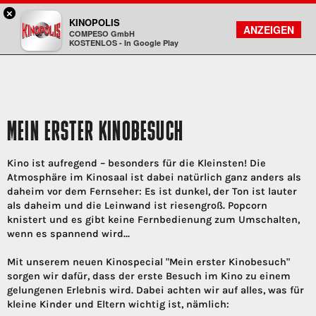
×
Sulzbach / MTZ - KINOPOLIS
KINOPOLIS
FILMSUCHE
KONTO
ANZEIGEN
COMPESO GmbH
Kinopolis
KOSTENLOS - In Google Play
MEIN ERSTER KINOBESUCH
Kino ist aufregend – besonders für die Kleinsten! Die
Atmosphäre im Kinosaal ist dabei natürlich ganz anders als
daheim vor dem Fernseher: Es ist dunkel, der Ton ist lauter
als daheim und die Leinwand ist riesengroß. Popcorn
knistert und es gibt keine Fernbedienung zum Umschalten,
wenn es spannend wird…
Mit unserem neuen Kinospecial "Mein erster Kinobesuch"
sorgen wir dafür, dass der erste Besuch im Kino zu einem
gelungenen Erlebnis wird. Dabei achten wir auf alles, was für
kleine Kinder und Eltern wichtig ist, nämlich: