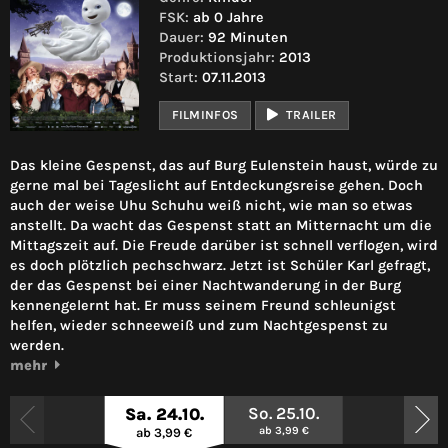
FSK:
ab 0 Jahre
Dauer:
92 Minuten
Produktionsjahr:
2013
Start:
07.11.2013
FILMINFOS
TRAILER
Das kleine Gespenst, das auf Burg Eulenstein haust, würde zu
gerne mal bei Tageslicht auf Entdeckungsreise gehen. Doch
auch der weise Uhu Schuhu weiß nicht, wie man so etwas
anstellt. Da wacht das Gespenst statt an Mitternacht um die
Mittagszeit auf. Die Freude darüber ist schnell verflogen, wird
es doch plötzlich pechschwarz. Jetzt ist Schüler Karl gefragt,
der das Gespenst bei einer Nachtwanderung in der Burg
kennengelernt hat. Er muss seinem Freund schleunigst
helfen, wieder schneeweiß und zum Nachtgespenst zu
werden.
mehr
So. 25.10.
Sa. 24.10.
ab 3,99 €
ab 3,99 €