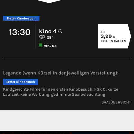
Erster Kinobesuch
13:30
Kino 4
AB
i
3,99
€
284
TICKETS KAUFEN
96% frei
Legende (wenn Kürzel in der jeweiligen Vorstellung):
Erster Kinobesuch
Kindgerechte Filme für den ersten Kinobesuch, FSK 0, kurze
Laufzeit, keine Werbung, gedimmte Saalbeleuchtung
SAALÜBERSICHT