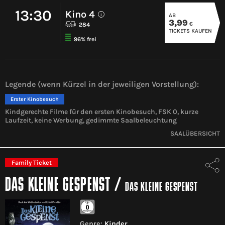
13:30
Kino 4
AB
i
3,99
€
284
TICKETS KAUFEN
96% frei
Legende (wenn Kürzel in der jeweiligen Vorstellung):
Erster Kinobesuch
Kindgerechte Filme für den ersten Kinobesuch, FSK 0, kurze
Laufzeit, keine Werbung, gedimmte Saalbeleuchtung
SAALÜBERSICHT
Family Ticket
DAS KLEINE GESPENST
/
DAS KLEINE GESPENST
Genre:
Kinder