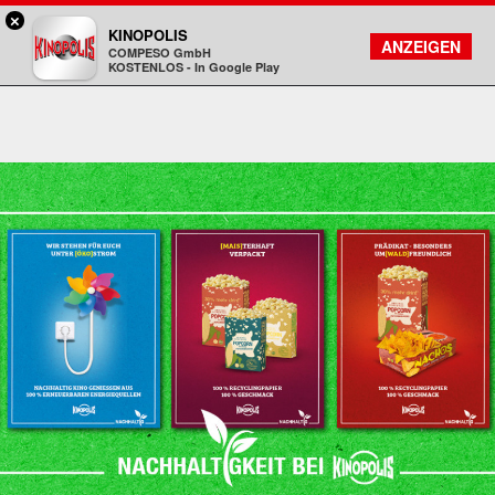
×
Sulzbach / MTZ - KINOPOLIS
KINOPOLIS
FILMSUCHE
KONTO
ANZEIGEN
COMPESO GmbH
Kinopolis
KOSTENLOS - In Google Play