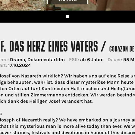
F. DAS HERZ EINES VATERS /
CORAZON DE
nre:
Drama, Dokumentarfilm
FSK:
ab 6 Jahre
Dauer:
95 M
art:
17.10.2024
 Josef von Nazareth wirklich? Wir haben uns auf eine Reise 
ige behaupten, wahr ist: dass dieser mysteriöse Mann heute 
en Orten auf fünf Kontinenten Halt machen und Heiligtümer
en und stillen Zimmermanns entdecken. Wir werden beeind
ich dank des Heiligen Josef verändert hat.
:
Joseph of Nazareth really? We have embarked on a journey ar
: that this mysterious man is more alive today than ever. We w
over shrines, festivals and devotions in honor of this discre