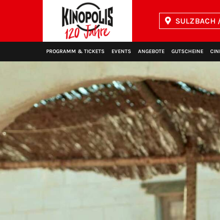
SULZBACH /
Kinopolis
PROGRAMM & TICKETS
EVENTS
ANGEBOTE
GUTSCHEINE
CIN