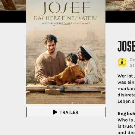
JOSE
Ge
St
Wer ist
was ein
markant
diskret
Leben s
TRAILER
English
Who is 
is true
and disc