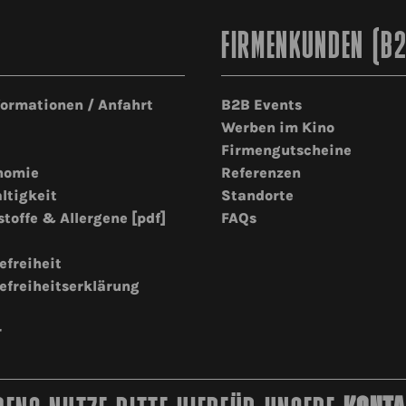
FIRMENKUNDEN (B
formationen / Anfahrt
B2B Events
Werben im Kino
Firmengutscheine
nomie
Referenzen
ltigkeit
Standorte
stoffe & Allergene [pdf]
FAQs
efreiheit
efreiheitserklärung
r