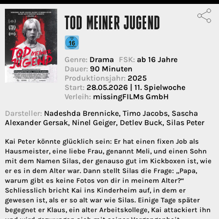
TOD MEINER JUGEND
Genre:
Drama
FSK:
ab 16 Jahre
Dauer:
90 Minuten
Produktionsjahr:
2025
Start:
28.05.2026 | 11. Spielwoche
Verleih:
missingFILMs GmbH
Darsteller:
Nadeshda Brennicke, Timo Jacobs, Sascha
Alexander Gersak, Ninel Geiger, Detlev Buck, Silas Peter
Kai Peter könnte glücklich sein: Er hat einen fixen Job als
Hausmeister, eine liebe Frau, genannt Meli, und einen Sohn
mit dem Namen Silas, der genauso gut im Kickboxen ist, wie
er es in dem Alter war. Dann stellt Silas die Frage: „Papa,
warum gibt es keine Fotos von dir in meinem Alter?“
Schliesslich bricht Kai ins Kinderheim auf, in dem er
gewesen ist, als er so alt war wie Silas. Einige Tage später
begegnet er Klaus, ein alter Arbeitskollege, Kai attackiert ihn