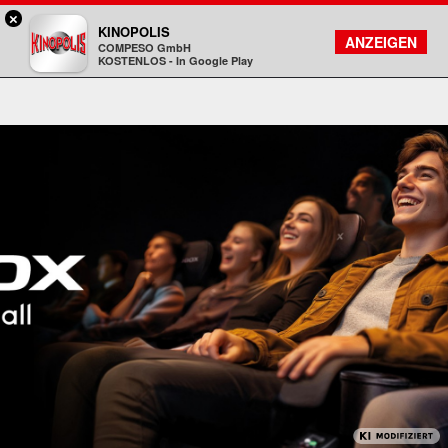
×
Bad Homburg - KINOPOLIS
KINOPOLIS
FILMSUCHE
KONTO
ANZEIGEN
COMPESO GmbH
Kinopolis
KOSTENLOS - In Google Play