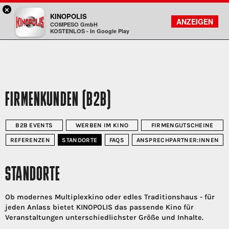
×
Bad Homburg - KINOPOLIS
KINOPOLIS
FILMSUCHE
KONTO
ANZEIGEN
COMPESO GmbH
Kinopolis
KOSTENLOS - In Google Play
FIRMENKUNDEN (B2B)
B2B EVENTS
WERBEN IM KINO
FIRMENGUTSCHEINE
REFERENZEN
STANDORTE
FAQS
ANSPRECHPARTNER:INNEN
STANDORTE
Ob modernes Multiplexkino oder edles Traditionshaus - für
jeden Anlass bietet KINOPOLIS das passende Kino für
Veranstaltungen unterschiedlichster Größe und Inhalte.