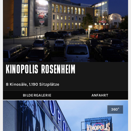
KINOPOLIS ROSENHEIM
8 Kinosäle, 1.190 Sitzplätze
BILDERGALERIE
ANFAHRT
360°