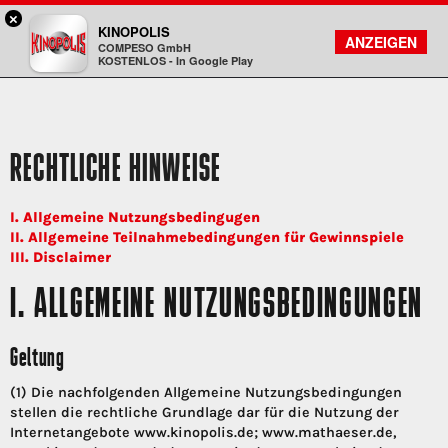
×
Bad Homburg - KINOPOLIS
KINOPOLIS
FILMSUCHE
KONTO
ANZEIGEN
COMPESO GmbH
Kinopolis
KOSTENLOS - In Google Play
RECHTLICHE HINWEISE
I. Allgemeine Nutzungsbedingugen
II. Allgemeine Teilnahmebedingungen für Gewinnspiele
III. Disclaimer
I. ALLGEMEINE NUTZUNGSBEDINGUNGEN
Geltung
(1) Die nachfolgenden Allgemeine Nutzungsbedingungen
stellen die rechtliche Grundlage dar für die Nutzung der
Internetangebote www.kinopolis.de; www.mathaeser.de,