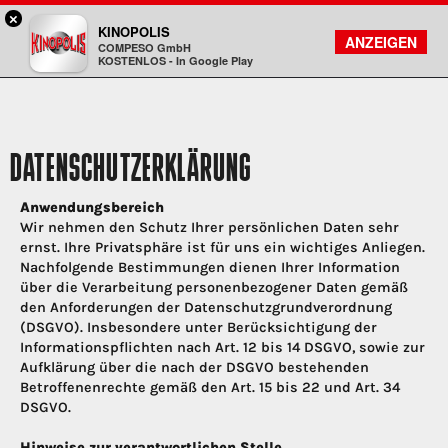
×
Bad Homburg - KINOPOLIS
KINOPOLIS
FILMSUCHE
KONTO
ANZEIGEN
COMPESO GmbH
Kinopolis
KOSTENLOS - In Google Play
DATENSCHUTZERKLÄRUNG
Anwendungsbereich
Wir nehmen den Schutz Ihrer persönlichen Daten sehr
ernst. Ihre Privatsphäre ist für uns ein wichtiges Anliegen.
Nachfolgende Bestimmungen dienen Ihrer Information
über die Verarbeitung personenbezogener Daten gemäß
den Anforderungen der Datenschutzgrundverordnung
(DSGVO). Insbesondere unter Berücksichtigung der
Informationspflichten nach Art. 12 bis 14 DSGVO, sowie zur
Aufklärung über die nach der DSGVO bestehenden
Betroffenenrechte gemäß den Art. 15 bis 22 und Art. 34
DSGVO.
Hinweise zur verantwortlichen Stelle