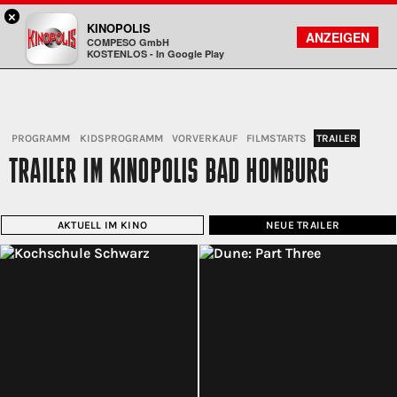
×
Bad Homburg - KINOPOLIS
KINOPOLIS
FILMSUCHE
KONTO
ANZEIGEN
COMPESO GmbH
Kinopolis
KOSTENLOS - In Google Play
PROGRAMM
KIDSPROGRAMM
VORVERKAUF
FILMSTARTS
TRAILER
TRAILER IM KINOPOLIS BAD HOMBURG
AKTUELL IM KINO
NEUE TRAILER