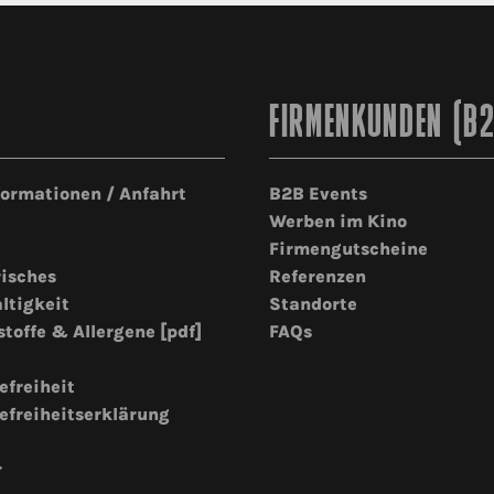
FIRMENKUNDEN (B
formationen / Anfahrt
B2B Events
Werben im Kino
Firmengutscheine
risches
Referenzen
ltigkeit
Standorte
stoffe & Allergene [pdf]
FAQs
efreiheit
efreiheitserklärung
r