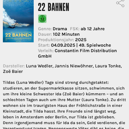
22 BAHNEN
Genre:
Drama
FSK:
ab 12 Jahre
Dauer:
102 Minuten
Produktionsjahr:
2025
Start:
04.09.2025 | 49. Spielwoche
Verleih:
Constantin Film Distribution
GmbH
Darsteller:
Luna Wedler, Jannis Niewöhner, Laura Tonke,
Zoë Baier
Tildas (Luna Wedler) Tage sind streng durchgetaktet:
studieren, an der Supermarktkasse sitzen, schwimmen, sich
um ihre kleine Schwester Ida (Zoë Baier) kümmern – und an
schlechten Tagen auch um ihre Mutter (Laura Tonke). Zu dritt
wohnen sie im traurigsten Haus der Fröhlichstraße in einer
Kleinstadt, die Tilda hasst. Ihre Freunde sind längst weg,
leben in Amsterdam oder Berlin, nur Tilda ist geblieben.
Denn irgendjemand muss für Ida da sein, Geld verdienen, die
Verantwortung tragen. Nennenswerte Väter gibt es keine, die