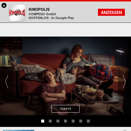
×
Bad Homburg - KINOPOLIS
KINOPOLIS
FILMSUCHE
KONTO
ANZEIGEN
COMPESO GmbH
Kinopolis
KOSTENLOS - In Google Play
TICKETS