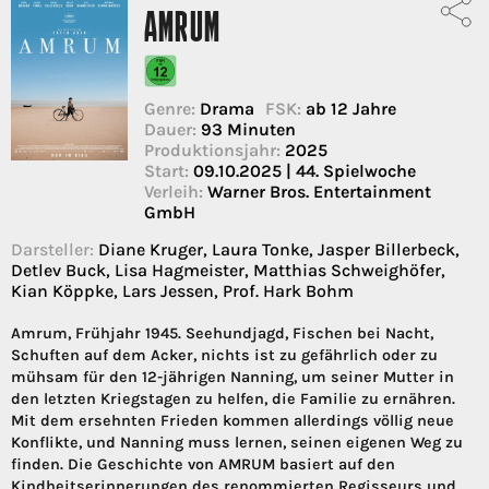
AMRUM
Genre:
Drama
FSK:
ab 12 Jahre
Dauer:
93 Minuten
Produktionsjahr:
2025
Start:
09.10.2025 | 44. Spielwoche
Verleih:
Warner Bros. Entertainment
GmbH
Darsteller:
Diane Kruger, Laura Tonke, Jasper Billerbeck,
Detlev Buck, Lisa Hagmeister, Matthias Schweighöfer,
Kian Köppke, Lars Jessen, Prof. Hark Bohm
Amrum, Frühjahr 1945. Seehundjagd, Fischen bei Nacht,
Schuften auf dem Acker, nichts ist zu gefährlich oder zu
mühsam für den 12-jährigen Nanning, um seiner Mutter in
den letzten Kriegstagen zu helfen, die Familie zu ernähren.
Mit dem ersehnten Frieden kommen allerdings völlig neue
Konflikte, und Nanning muss lernen, seinen eigenen Weg zu
finden. Die Geschichte von AMRUM basiert auf den
Kindheitserinnerungen des renommierten Regisseurs und