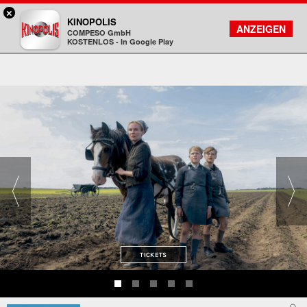
×
Bad Homburg - KINOPOLIS
KINOPOLIS
FILMSUCHE
KONTO
ANZEIGEN
COMPESO GmbH
Kinopolis
KOSTENLOS - In Google Play
TICKETS