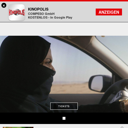
×
Bad Homburg - KINOPOLIS
KINOPOLIS
FILMSUCHE
KONTO
ANZEIGEN
COMPESO GmbH
Kinopolis
KOSTENLOS - In Google Play
TICKETS