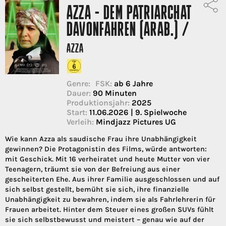
AZZA - DEM PATRIARCHAT
DAVONFAHREN (ARAB.) /
AZZA
Genre:
FSK:
ab 6 Jahre
Dauer:
90 Minuten
Produktionsjahr:
2025
Start:
11.06.2026 | 9. Spielwoche
Verleih:
Mindjazz Pictures UG
Wie kann Azza als saudische Frau ihre Unabhängigkeit
gewinnen? Die Protagonistin des Films, würde antworten:
mit Geschick. Mit 16 verheiratet und heute Mutter von vier
Teenagern, träumt sie von der Befreiung aus einer
gescheiterten Ehe. Aus ihrer Familie ausgeschlossen und auf
sich selbst gestellt, bemüht sie sich, ihre finanzielle
Unabhängigkeit zu bewahren, indem sie als Fahrlehrerin für
Frauen arbeitet. Hinter dem Steuer eines großen SUVs fühlt
sie sich selbstbewusst und meistert – genau wie auf der