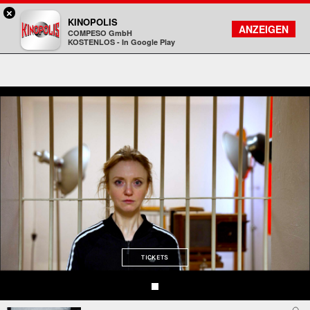
×
Bad Homburg - KINOPOLIS
KINOPOLIS
FILMSUCHE
KONTO
ANZEIGEN
COMPESO GmbH
Kinopolis
KOSTENLOS - In Google Play
TICKETS