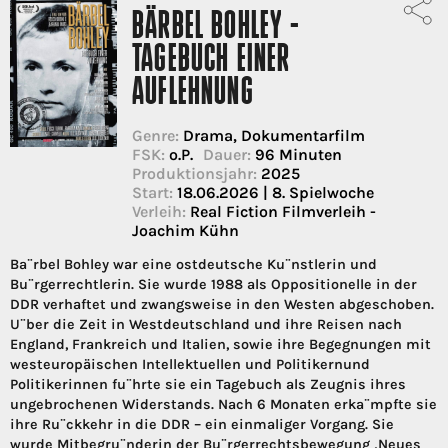
BÄRBEL BOHLEY -
TAGEBUCH EINER
AUFLEHNUNG
Genre:
Drama, Dokumentarfilm
FSK:
o.P.
Dauer:
96 Minuten
Produktionsjahr:
2025
Start:
18.06.2026 | 8. Spielwoche
Verleih:
Real Fiction Filmverleih -
Joachim Kühn
Ba¨rbel Bohley war eine ostdeutsche Ku¨nstlerin und
Bu¨rgerrechtlerin. Sie wurde 1988 als Oppositionelle in der
DDR verhaftet und zwangsweise in den Westen abge­schoben.
U¨ber die Zeit in Westdeutschland und ihre Reisen nach
England, Frankreich und Italien, sowie ihre Begegnungen mit
westeuropäischen Intellektuellen und Politikernund
Politikerinnen fu¨hrte sie ein Tagebuch als Zeugnis ihres
ungebrochenen Widerstands. Nach 6 Monaten erka¨mpfte sie
ihre Ru¨ckkehr in die DDR – ein einmaliger Vorgang. Sie
wurde Mitbegru¨nderin der Bu¨rger­rechtsbewegung ‚Neues