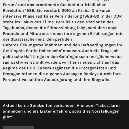
Forum‘ und das prominente Gesicht der friedlichen
Revolution 1989. Sie verstarb 2010 an Krebs. Die kurze
intensive Phase radikaler Vera¨nderung 1988–89 in der DDR
steht im Fokus des Films. Parallel zu den Stationen des
Tagebuchs, denen die Filmerzählung folgt, schildern enge
Freunde und Mitstreiterinnen ihre eigenen Erfahrungen mit
der Staatssicherheit, den perfiden
Unterdru¨ckungsmaßnahmen und den Haftbedingungen im
Gefa¨ngnis Berlin­ Hohenscho¨nhausen. Auch die Frage, ob
politische Ha¨ftlinge in den Gefa¨ngnissen mo¨glicherwei­se
radioaktiv verstrahlt wurden, wirft ein neues Licht auf das
Regime der DDR. Zudem ergänzen die Protagonisten und
Protagonistinnen die eigenen Aussagen Bohleys durch ihre
Perspektive auf ihre Ausbürgerung und ihre Biografie.
Aktuell keine Spielzeiten vorhanden. Hier zum Ticketalarm
anmelden und als Erster erfahren, sobald es Vorstellungen
gibt: