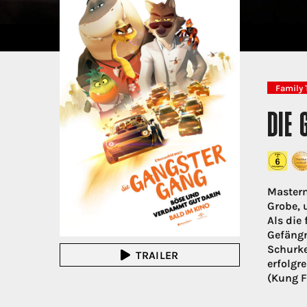
Family 
DIE
Masterm
Grobe, 
Als die
Gefängn
Schurke
TRAILER
erfolgr
(Kung F