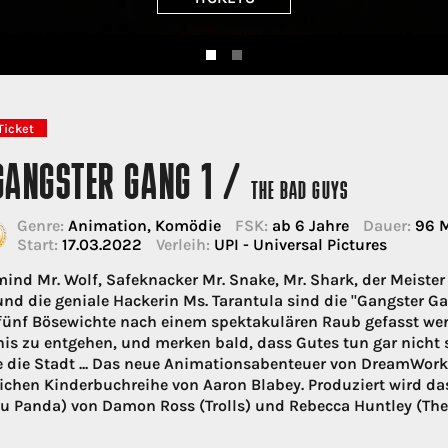
Ticket
 GANGSTER GANG 1 /
THE BAD GUYS
Genre:
Animation, Komödie
FSK:
ab 6 Jahre
Dauer:
96 M
Start:
17.03.2022
Verleih:
UPI - Universal Pictures
ind Mr. Wolf, Safeknacker Mr. Snake, Mr. Shark, der Meister
und die geniale Hackerin Ms. Tarantula sind die "Gangster Ga
 fünf Bösewichte nach einem spektakulären Raub gefasst we
is zu entgehen, und merken bald, dass Gutes tun gar nicht s
 die Stadt ... Das neue Animationsabenteuer von DreamWor
eichen Kinderbuchreihe von Aaron Blabey. Produziert wird da
u Panda) von Damon Ross (Trolls) und Rebecca Huntley (The