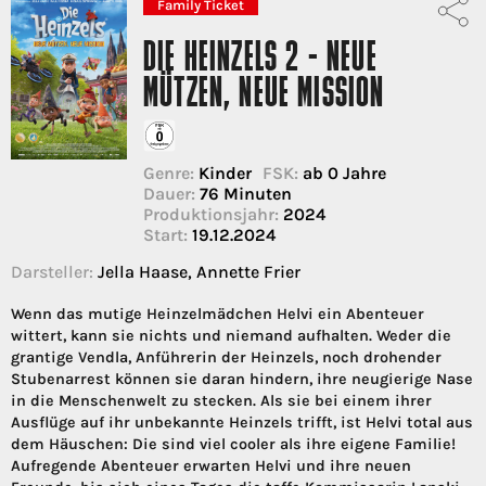
Family Ticket
DIE HEINZELS 2 - NEUE
MÜTZEN, NEUE MISSION
Genre:
Kinder
FSK:
ab 0 Jahre
Dauer:
76 Minuten
Produktionsjahr:
2024
Start:
19.12.2024
Darsteller:
Jella Haase, Annette Frier
Wenn das mutige Heinzelmädchen Helvi ein Abenteuer
wittert, kann sie nichts und niemand aufhalten. Weder die
grantige Vendla, Anführerin der Heinzels, noch drohender
Stubenarrest können sie daran hindern, ihre neugierige Nase
in die Menschenwelt zu stecken. Als sie bei einem ihrer
Ausflüge auf ihr unbekannte Heinzels trifft, ist Helvi total aus
dem Häuschen: Die sind viel cooler als ihre eigene Familie!
Aufregende Abenteuer erwarten Helvi und ihre neuen