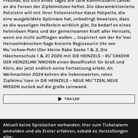
Freunde, bis sich eines Tages die taffe Kommissarin Lanski
an die Fersen der Zipfelmützen heftet. Die überambitionierte
Polizistin will mit ihrer fintenreichen Katze Polipette, die
eine ausgebildete Spürnase hat, unbedingt beweisen, dass
es die wuseligen Helferlein wirklich gibt. Da bedarf es eines
helvinösen Plans und der gemeinsamen Kraft aller Heinzels,
wenn sie nicht auffliegen wollen ... Inspiriert von der Ko¨lner
Heinzelmännchen-Sage kreierte Regisseurin Ute von
Mu¨nchow-Pohl (Der kleine Rabe Socke 1 & 2, Die
Häschenschule 1 & 2) 2020 mit DIE HEINZELS – RU¨CKKEHR
DER HEINZELMA¨NNCHEN einen Boxofficehit für Groß und
Klein, der jetzt endlich seine Fortsetzung erlebt. An
Weihnachten 2024 kehren die liebenswerten, roten
Zipfelmu¨tzen in DIE HEINZELS – NEUE MU¨TZEN, NEUE
MISSON zurück auf die große Leinwand.
TRAILER
Aktuell keine Spielzeiten vorhanden. Hier zum Ticketalarm
anmelden und als Erster erfahren, sobald es Vorstellungen
gibt: