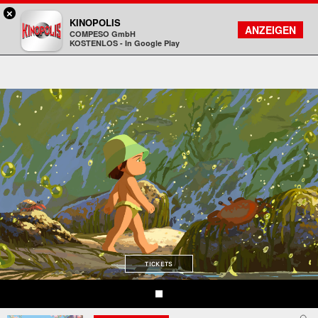
×
Bad Homburg - KINOPOLIS
KINOPOLIS
FILMSUCHE
KONTO
ANZEIGEN
COMPESO GmbH
Kinopolis
KOSTENLOS - In Google Play
TICKETS