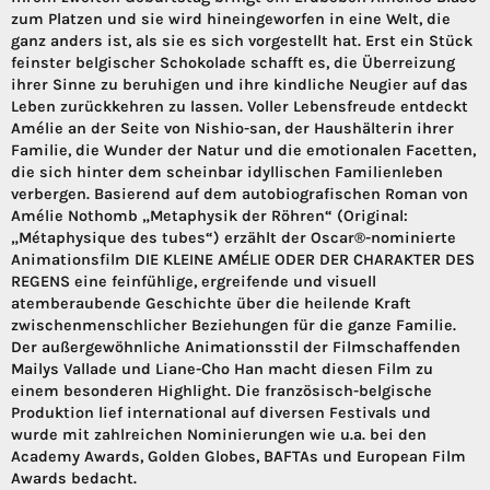
zum Platzen und sie wird hineingeworfen in eine Welt, die
ganz anders ist, als sie es sich vorgestellt hat. Erst ein Stück
feinster belgischer Schokolade schafft es, die Überreizung
ihrer Sinne zu beruhigen und ihre kindliche Neugier auf das
Leben zurückkehren zu lassen. Voller Lebensfreude entdeckt
Amélie an der Seite von Nishio-san, der Haushälterin ihrer
Familie, die Wunder der Natur und die emotionalen Facetten,
die sich hinter dem scheinbar idyllischen Familienleben
verbergen. Basierend auf dem autobiografischen Roman von
Amélie Nothomb „Metaphysik der Röhren“ (Original:
„Métaphysique des tubes“) erzählt der Oscar®-nominierte
Animationsfilm DIE KLEINE AMÉLIE ODER DER CHARAKTER DES
REGENS eine feinfühlige, ergreifende und visuell
atemberaubende Geschichte über die heilende Kraft
zwischenmenschlicher Beziehungen für die ganze Familie.
Der außergewöhnliche Animationsstil der Filmschaffenden
Mailys Vallade und Liane-Cho Han macht diesen Film zu
einem besonderen Highlight. Die französisch-belgische
Produktion lief international auf diversen Festivals und
wurde mit zahlreichen Nominierungen wie u.a. bei den
Academy Awards, Golden Globes, BAFTAs und European Film
Awards bedacht.