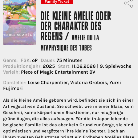
Family Ticket
DIE KLEINE AMELIE ODER
DER CHARAKTER DES
REGENS /
AMELIE OU LA
MTAPHYSIQUE DES TUBES
Genre:
FSK:
oP
Dauer:
75 Minuten
Produktionsjahr:
2025
Start:
11.06.2026 | 9. Spielwoche
Verleih:
Piece of Magic Entertainment BV
Darsteller:
Loïse Charpentier, Victoria Grobois, Yumi
Fujimori
Als die kleine Amélie geboren wird, befindet sie sich in einer
Art vegetativen Zustand: Sie schwebt wie in einer Blase, kein
Geschrei, keine körperlichen Reaktionen, nur neugierige
grüne Augen, die alles aufsaugen. Für die in Japan lebende
belgische Familie ist das aber kein Grund zur Sorge, sie sind
optimistisch und vergöttern ihre kleine Tochter. Doch an
ihrem zweiten Geburtstag bringt ein Erdbeben Amélies Blase