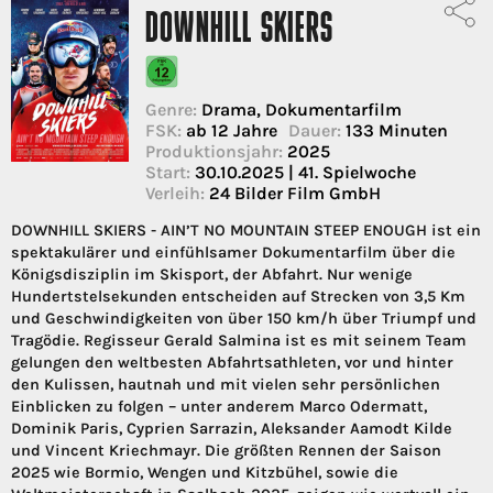
DOWNHILL SKIERS
Genre:
Drama, Dokumentarfilm
FSK:
ab 12 Jahre
Dauer:
133 Minuten
Produktionsjahr:
2025
Start:
30.10.2025 | 41. Spielwoche
Verleih:
24 Bilder Film GmbH
DOWNHILL SKIERS - AIN’T NO MOUNTAIN STEEP ENOUGH ist ein
spektakulärer und einfühlsamer Dokumentarfilm über die
Königsdisziplin im Skisport, der Abfahrt. Nur wenige
Hundertstelsekunden entscheiden auf Strecken von 3,5 Km
und Geschwindigkeiten von über 150 km/h über Triumpf und
Tragödie. Regisseur Gerald Salmina ist es mit seinem Team
gelungen den weltbesten Abfahrtsathleten, vor und hinter
den Kulissen, hautnah und mit vielen sehr persönlichen
Einblicken zu folgen – unter anderem Marco Odermatt,
Dominik Paris, Cyprien Sarrazin, Aleksander Aamodt Kilde
und Vincent Kriechmayr. Die größten Rennen der Saison
2025 wie Bormio, Wengen und Kitzbühel, sowie die