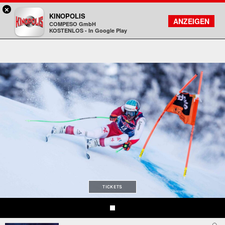
×
Bad Homburg - KINOPOLIS
KINOPOLIS
FILMSUCHE
KONTO
ANZEIGEN
COMPESO GmbH
Kinopolis
KOSTENLOS - In Google Play
TICKETS