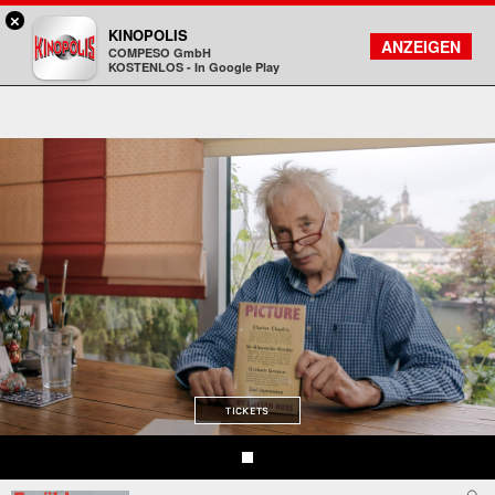
×
Bad Homburg - KINOPOLIS
KINOPOLIS
FILMSUCHE
KONTO
ANZEIGEN
COMPESO GmbH
Kinopolis
KOSTENLOS - In Google Play
TICKETS