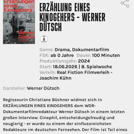
ERZÄHLUNG EINES
KINOGEHERS - WERNER
DÜTSCH
Genre:
Drama, Dokumentarfilm
FSK:
ab 0 Jahre
Dauer:
100 Minuten
Produktionsjahr:
2024
Start:
18.06.2026 | 8. Spielwoche
Verleih:
Real Fiction Filmverleih -
Joachim Kühn
Darsteller:
Werner Dütsch
Regisseurin Christiane Büchner widmet sich in
ERZÄHLUNGEN EINES KINOGEHERS dem WDR-
Dokumentarfilmredakteur Werner Dütsch in einem letzten
großen Interview. Cinephil, entscheidungsfreudig und
neugierig - er wurde zu einem der einflussreichsten
Redakteure im deutschen Fernsehen. Der Film ist Teil eines