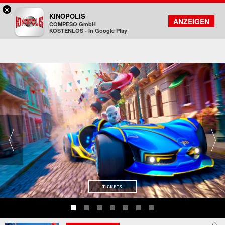
×
Bad Homburg - KINOPOLIS
KINOPOLIS
FILMSUCHE
KONTO
ANZEIGEN
COMPESO GmbH
Kinopolis
KOSTENLOS - In Google Play
TICKETS