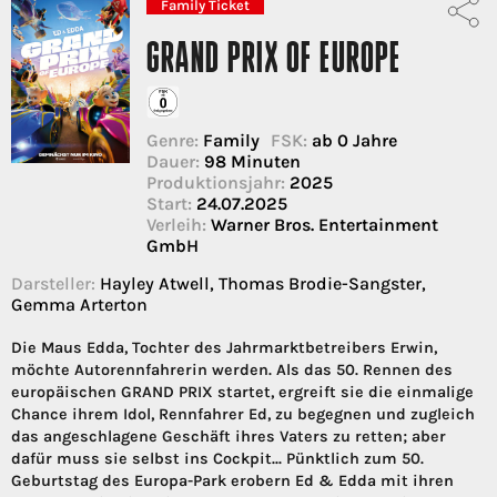
Family Ticket
GRAND PRIX OF EUROPE
Genre:
Family
FSK:
ab 0 Jahre
Dauer:
98 Minuten
Produktionsjahr:
2025
Start:
24.07.2025
Verleih:
Warner Bros. Entertainment
GmbH
Darsteller:
Hayley Atwell, Thomas Brodie-Sangster,
Gemma Arterton
Die Maus Edda, Tochter des Jahrmarktbetreibers Erwin,
möchte Autorennfahrerin werden. Als das 50. Rennen des
europäischen GRAND PRIX startet, ergreift sie die einmalige
Chance ihrem Idol, Rennfahrer Ed, zu begegnen und zugleich
das angeschlagene Geschäft ihres Vaters zu retten; aber
dafür muss sie selbst ins Cockpit... Pünktlich zum 50.
Geburtstag des Europa-Park erobern Ed & Edda mit ihren