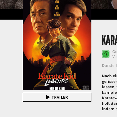
KARA
Ge
Ve
Darstell
Nach ei
gerisse
lassen,
kämpfen
TRAILER
Karatew
holt da
indem e