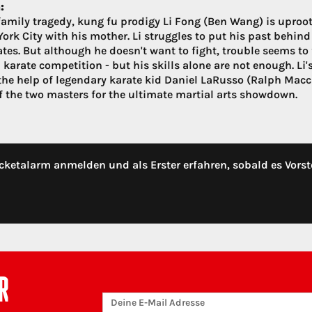
:
 family tragedy, kung fu prodigy Li Fong (Ben Wang) is uproo
York City with his mother. Li struggles to put his past behin
tes. But although he doesn't want to fight, trouble seems to 
 karate competition - but his skills alone are not enough. Li
 the help of legendary karate kid Daniel LaRusso (Ralph Macch
of the two masters for the ultimate martial arts showdown.
cketalarm anmelden und als Erster erfahren, sobald es Vorst
R