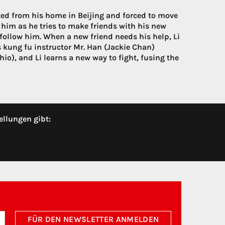
ted from his home in Beijing and forced to move
d him as he tries to make friends with his new
follow him. When a new friend needs his help, Li
's kung fu instructor Mr. Han (Jackie Chan)
io), and Li learns a new way to fight, fusing the
ellungen gibt:
FÜR DEN NEWSLETTER ANMELDEN