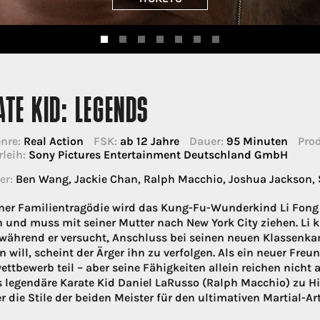
TE KID: LEGENDS
nre:
Real Action
FSK:
ab 12 Jahre
Dauer:
95 Minuten
Prod
rleih:
Sony Pictures Entertainment Deutschland GmbH
er:
Ben Wang, Jackie Chan, Ralph Macchio, Joshua Jackson,
ner Familientragödie wird das Kung-Fu-Wunderkind Li Fong
n und muss mit seiner Mutter nach New York City ziehen. Li 
 während er versucht, Anschluss bei seinen neuen Klassenka
 will, scheint der Ärger ihn zu verfolgen. Als ein neuer Freu
ettbewerb teil – aber seine Fähigkeiten allein reichen nicht 
s legendäre Karate Kid Daniel LaRusso (Ralph Macchio) zu Hil
r die Stile der beiden Meister für den ultimativen Martial-