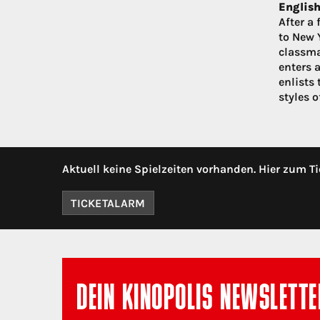
English
After a
to New 
classma
enters a
enlists
styles 
Aktuell keine Spielzeiten vorhanden. Hier zum Ti
TICKETALARM
DEIN KINOPOLIS NEWSLETTE