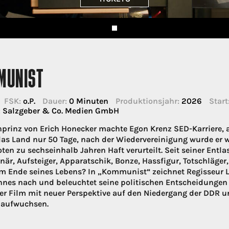
MUNIST
FSK:
o.P.
Dauer:
0 Minuten
Produktionsjahr:
2026
Start
:
Salzgeber & Co. Medien GmbH
nprinz von Erich Honecker machte Egon Krenz SED-Karriere, 
das Land nur 50 Tage, nach der Wiedervereinigung wurde er 
ten zu sechseinhalb Jahren Haft verurteilt. Seit seiner Entla
när, Aufsteiger, Apparatschik, Bonze, Hassfigur, Totschläger,
m Ende seines Lebens? In „Kommunist“ zeichnet Regisseur Lu
nes nach und beleuchtet seine politischen Entscheidungen i
der Film mit neuer Perspektive auf den Niedergang der DDR 
 aufwuchsen.