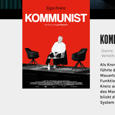
KOM
Genre:
Verleih
Als Kro
führte 
Mauerto
Funktio
Krenz a
des Man
blickt 
System