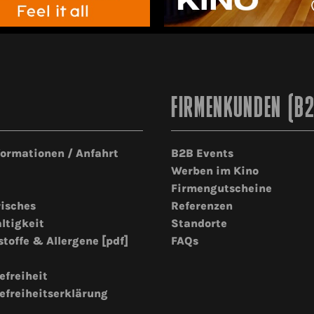
FIRMENKUNDEN (B
formationen / Anfahrt
B2B Events
Werben im Kino
Firmengutscheine
risches
Referenzen
ltigkeit
Standorte
stoffe & Allergene [pdf]
FAQs
efreiheit
efreiheitserklärung