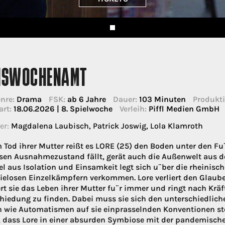
HSWOCHENAMT
nre:
Drama
FSK:
ab 6 Jahre
Dauer:
103 Minuten
Produkti
art:
18.06.2026 | 8. Spielwoche
Verleih:
Piffl Medien GmbH
er:
Magdalena Laubisch, Patrick Joswig, Lola Klamroth
 Tod ihrer Mutter reißt es LORE (25) den Boden unter den Fu
en Ausnahmezustand fällt, gerät auch die Außenwelt aus d
el aus Isolation und Einsamkeit legt sich u¨ber die rheinisch
elosen Einzelkämpfern verkommen. Lore verliert den Glaube
ert sie das Leben ihrer Mutter fu¨r immer und ringt nach K
hiedung zu finden. Dabei muss sie sich den unterschiedlich
 wie Automatismen auf sie einprasselnden Konventionen ste
, dass Lore in einer absurden Symbiose mit der pandemisch