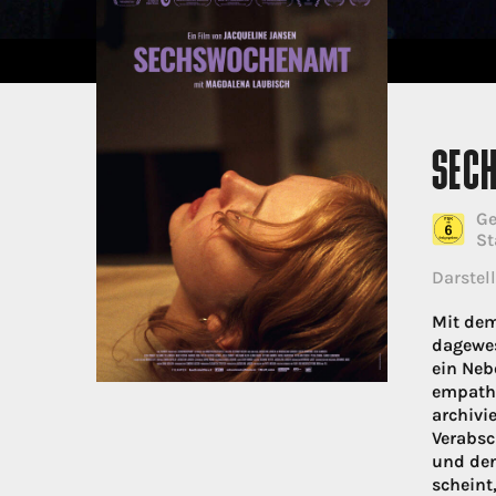
SEC
Ge
St
Darstell
Mit dem
dagewes
ein Neb
empathi
archivi
Verabsc
und den
scheint