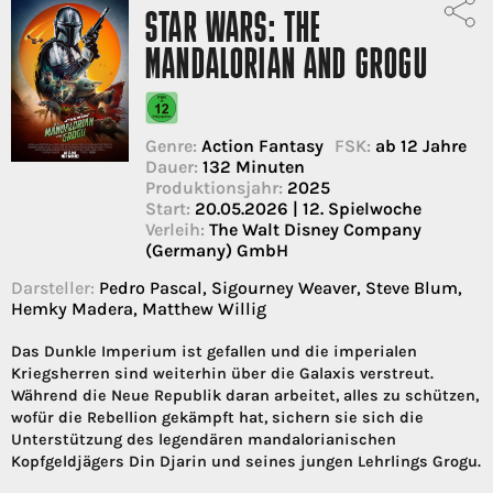
STAR WARS: THE
MANDALORIAN AND GROGU
Genre:
Action Fantasy
FSK:
ab 12 Jahre
Dauer:
132 Minuten
Produktionsjahr:
2025
Start:
20.05.2026 | 12. Spielwoche
Verleih:
The Walt Disney Company
(Germany) GmbH
Darsteller:
Pedro Pascal, Sigourney Weaver, Steve Blum,
Hemky Madera, Matthew Willig
Das Dunkle Imperium ist gefallen und die imperialen
Kriegsherren sind weiterhin über die Galaxis verstreut.
Während die Neue Republik daran arbeitet, alles zu schützen,
wofür die Rebellion gekämpft hat, sichern sie sich die
Unterstützung des legendären mandalorianischen
Kopfgeldjägers Din Djarin und seines jungen Lehrlings Grogu.