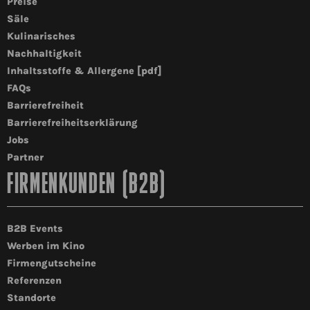
Preise
Säle
Kulinarisches
Nachhaltigkeit
Inhaltsstoffe & Allergene [pdf]
FAQs
Barrierefreiheit
Barrierefreiheitserklärung
Jobs
Partner
FIRMENKUNDEN (B2B)
B2B Events
Werben im Kino
Firmengutscheine
Referenzen
Standorte