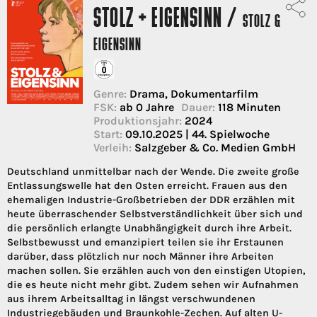
STOLZ + EIGENSINN /
STOLZ &
EIGENSINN
Genre:
Drama, Dokumentarfilm
FSK:
ab 0 Jahre
Dauer:
118 Minuten
Produktionsjahr:
2024
Start:
09.10.2025 | 44. Spielwoche
Verleih:
Salzgeber & Co. Medien GmbH
Deutschland unmittelbar nach der Wende. Die zweite große
Entlassungswelle hat den Osten erreicht. Frauen aus den
ehemaligen Industrie-Großbetrieben der DDR erzählen mit
heute überraschender Selbstverständlichkeit über sich und
die persönlich erlangte Unabhängigkeit durch ihre Arbeit.
Selbstbewusst und emanzipiert teilen sie ihr Erstaunen
darüber, dass plötzlich nur noch Männer ihre Arbeiten
machen sollen. Sie erzählen auch von den einstigen Utopien,
die es heute nicht mehr gibt. Zudem sehen wir Aufnahmen
aus ihrem Arbeitsalltag in längst verschwundenen
Industriegebäuden und Braunkohle-Zechen. Auf alten U-