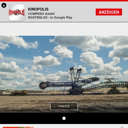
×
Bad Homburg - KINOPOLIS
KINOPOLIS
FILMSUCHE
KONTO
ANZEIGEN
COMPESO GmbH
Kinopolis
KOSTENLOS - In Google Play
TICKETS