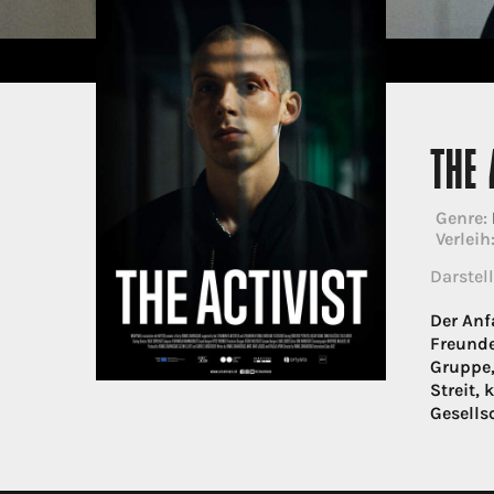
THE 
Genre:
Verleih
Darstell
Der Anf
Freunde
Gruppe,
Streit,
Gesells