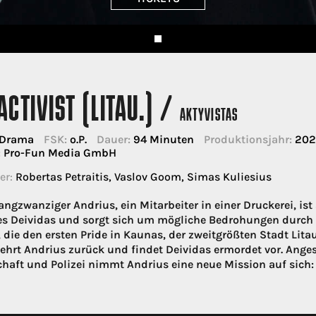
ACTIVIST (LITAU.) /
AKTYVISTAS
Drama
FSK:
o.P.
Dauer:
94 Minuten
Produktionsjahr:
202
:
Pro-Fun Media GmbH
er:
Robertas Petraitis, Vaslov Goom, Simas Kuliesius
angzwanziger Andrius, ein Mitarbeiter in einer Druckerei, i
s Deividas und sorgt sich um mögliche Bedrohungen durch N
 die den ersten Pride in Kaunas, der zweitgrößten Stadt Lita
 kehrt Andrius zurück und findet Deividas ermordet vor. Ange
chaft und Polizei nimmt Andrius eine neue Mission auf sich: 