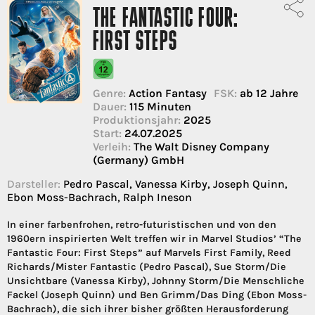
THE FANTASTIC FOUR:
FIRST STEPS
Genre:
Action Fantasy
FSK:
ab 12 Jahre
Dauer:
115 Minuten
Produktionsjahr:
2025
Start:
24.07.2025
Verleih:
The Walt Disney Company
(Germany) GmbH
Darsteller:
Pedro Pascal, Vanessa Kirby, Joseph Quinn,
Ebon Moss-Bachrach, Ralph Ineson
In einer farbenfrohen, retro-futuristischen und von den
1960ern inspirierten Welt treffen wir in Marvel Studios’ “The
Fantastic Four: First Steps” auf Marvels First Family, Reed
Richards/Mister Fantastic (Pedro Pascal), Sue Storm/Die
Unsichtbare (Vanessa Kirby), Johnny Storm/Die Menschliche
Fackel (Joseph Quinn) und Ben Grimm/Das Ding (Ebon Moss-
Bachrach), die sich ihrer bisher größten Herausforderung