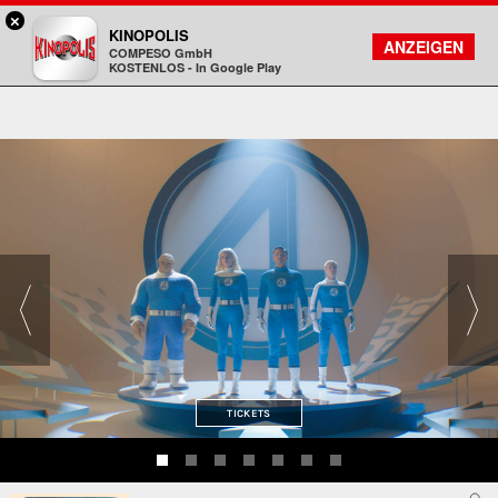
×
Bad Homburg - KINOPOLIS
KINOPOLIS
FILMSUCHE
KONTO
ANZEIGEN
COMPESO GmbH
Kinopolis
KOSTENLOS - In Google Play
TICKETS