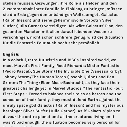
stellen müssen. Gezwungen, ihre Rolle als Helden und den
Zusammenhalt ihrer Familie in Einklang zu bringen, müssen
sie die Erde gegen den unbändigen Weltraumgott Galactus
(Ralph Ineson) und seine geheimnisvolle Vorbotin Silver
Surfer (Julia Garner) verteidigen. Als wäre Galactus' Plan, den
gesamten Planeten mit allen darauf lebenden Wesen zu
verschlingen, nicht schon schlimm genug, wird die Situation
für die Fantastic Four auch noch sehr persönlich.
English:
In a colorful, retro-futuristic and 1960s-inspired world, we
meet Marvel's First Family, Reed Richards/Mister Fantastic
(Pedro Pascal), Sue Storm/The Invisible One (Vanessa Kirby),
Johnny Storm/The Human Torch (Joseph Quinn) and Ben
Grimm/The Thing (Ebon Moss-Bachrach), as they face their
greatest challenge yet in Marvel Studios' “The Fantastic Four:
First Steps.” Forced to balance their roles as heroes and the
cohesion of their family, they must defend Earth against the
unruly space god Galactus (Ralph Ineson) and his mysterious
harbinger Silver Surfer (Julia Garner). As if Galactus' plan to
devour the entire planet and all the creatures living on it
wasn't bad enough, the situation becomes very personal for