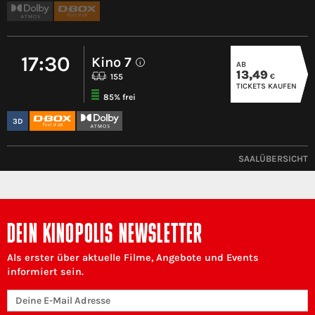
17:30
Kino 7
AB
i
13,49
€
155
TICKETS KAUFEN
85% frei
3D
SAALÜBERSICHT
DEIN KINOPOLIS NEWSLETTER
Als erster über aktuelle Filme, Angebote und Events
informiert sein.