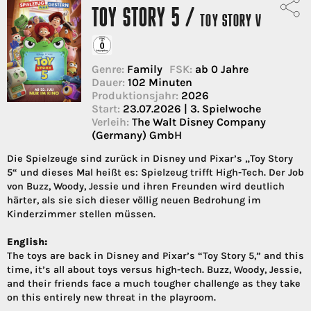
TOY STORY 5 /
TOY STORY V
Genre:
Family
FSK:
ab 0 Jahre
Dauer:
102 Minuten
Produktionsjahr:
2026
Start:
23.07.2026 | 3. Spielwoche
Verleih:
The Walt Disney Company
(Germany) GmbH
Die Spielzeuge sind zurück in Disney und Pixar’s „Toy Story
5“ und dieses Mal heißt es: Spielzeug trifft High-Tech. Der Job
von Buzz, Woody, Jessie und ihren Freunden wird deutlich
härter, als sie sich dieser völlig neuen Bedrohung im
Kinderzimmer stellen müssen.
English:
The toys are back in Disney and Pixar’s “Toy Story 5,” and this
time, it’s all about toys versus high-tech. Buzz, Woody, Jessie,
and their friends face a much tougher challenge as they take
on this entirely new threat in the playroom.