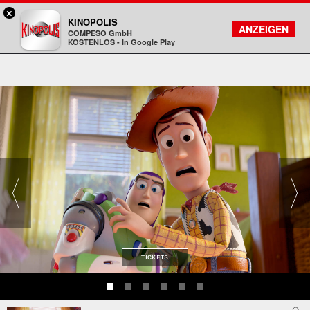
×
Bad Homburg - KINOPOLIS
KINOPOLIS
FILMSUCHE
KONTO
ANZEIGEN
COMPESO GmbH
Kinopolis
KOSTENLOS - In Google Play
TICKETS