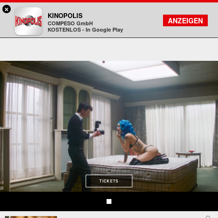
×
Bad Homburg - KINOPOLIS
KINOPOLIS
FILMSUCHE
KONTO
ANZEIGEN
COMPESO GmbH
Kinopolis
KOSTENLOS - In Google Play
TICKETS