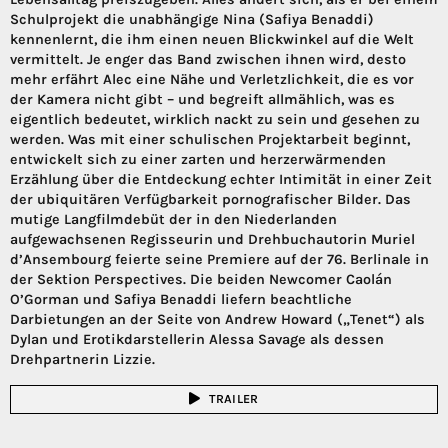
Schulprojekt die unabhängige Nina (Safiya Benaddi)
kennenlernt, die ihm einen neuen Blickwinkel auf die Welt
vermittelt. Je enger das Band zwischen ihnen wird, desto
mehr erfährt Alec eine Nähe und Verletzlichkeit, die es vor
der Kamera nicht gibt – und begreift allmählich, was es
eigentlich bedeutet, wirklich nackt zu sein und gesehen zu
werden. Was mit einer schulischen Projektarbeit beginnt,
entwickelt sich zu einer zarten und herzerwärmenden
Erzählung über die Entdeckung echter Intimität in einer Zeit
der ubiquitären Verfügbarkeit pornografischer Bilder. Das
mutige Langfilmdebüt der in den Niederlanden
aufgewachsenen Regisseurin und Drehbuchautorin Muriel
d’Ansembourg feierte seine Premiere auf der 76. Berlinale in
der Sektion Perspectives. Die beiden Newcomer Caolán
O’Gorman und Safiya Benaddi liefern beachtliche
Darbietungen an der Seite von Andrew Howard („Tenet“) als
Dylan und Erotikdarstellerin Alessa Savage als dessen
Drehpartnerin Lizzie.
TRAILER