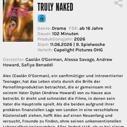
TRULY NAKED
Genre:
Drama
FSK:
ab 16 Jahre
Dauer:
102 Minuten
Produktionsjahr:
2026
Start:
11.06.2026 | 9. Spielwoche
Verleih:
Capelight Pictures OHG
Darsteller:
Caolán O'Gorman, Alessa Savage, Andrew
Howard, Safiya Benaddi
Alec (Caolán O’Gorman), ein sanftmütiger und introvertierter
Teenager, hat das Leben stets durch die Brille der
Pornofilmproduktion betrachtet, die er gemeinsam mit
seinem Vater Dylan (Andrew Howard) von zu Hause aus
betreibt. Er dreht und schneidet die Filme, in denen sein
Vater die Hauptrolle spielt. Als die beiden aufgrund ihrer
prekären finanziellen Lage von London in eine verschlafene
Küstenstadt ziehen, hofft Alec auf einen Neuanfang und
versucht, Freunde zu finden, ohne seinen unkonventionellen
Lebensalltag preiszugeben. Alles ändert sich, als er bei einem