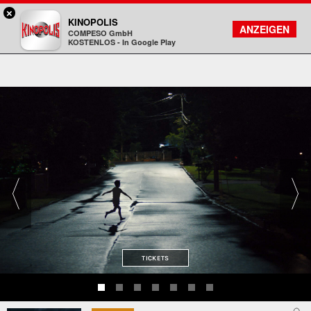
×
Bad Homburg - KINOPOLIS
KINOPOLIS
FILMSUCHE
KONTO
ANZEIGEN
COMPESO GmbH
Kinopolis
KOSTENLOS - In Google Play
TICKETS