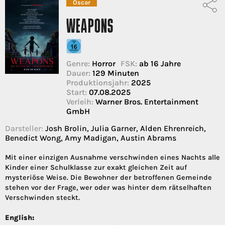
Oscar
WEAPONS
Genre:
Horror
FSK:
ab 16 Jahre
Dauer:
129 Minuten
Produktionsjahr:
2025
Start:
07.08.2025
Verleih:
Warner Bros. Entertainment
GmbH
Darsteller:
Josh Brolin, Julia Garner, Alden Ehrenreich,
Benedict Wong, Amy Madigan, Austin Abrams
Mit einer einzigen Ausnahme verschwinden eines Nachts alle
Kinder einer Schulklasse zur exakt gleichen Zeit auf
mysteriöse Weise. Die Bewohner der betroffenen Gemeinde
stehen vor der Frage, wer oder was hinter dem rätselhaften
Verschwinden steckt.
English: