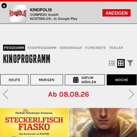
×
Bad Godesberg - KINOPOLIS
KINOPOLIS
FILMSUCHE
KONTO
ANZEIGEN
COMPESO GmbH
Kinopolis
KOSTENLOS - In Google Play
PROGRAMM
KIDSPROGRAMM
VORVERKAUF
FILMSTARTS
TRAILER
KINOPROGRAMM
DATUM
HEUTE
MORGEN
WOCHE
WÄHLEN
Ab 08.08.26