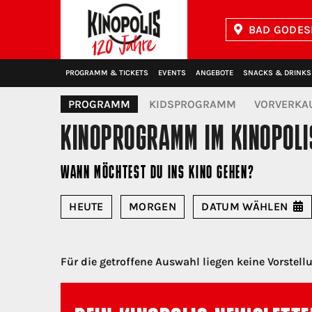
BAD GODES
Kinopolis
PROGRAMM & TICKETS
EVENTS
ANGEBOTE
SNACKS & DRINKS
PROGRAMM
KIDSPROGRAMM
VORVERKA
KINOPROGRAMM
IM KINOPOL
WANN MÖCHTEST DU INS KINO GEHEN?
HEUTE
MORGEN
DATUM
WÄHLEN
Für die getroffene Auswahl liegen keine Vorstell