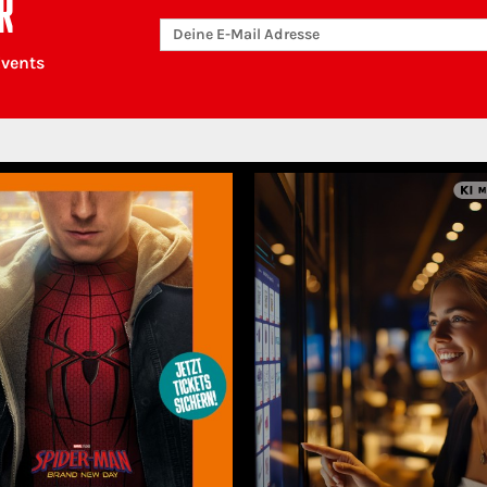
R
Events