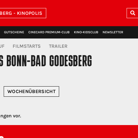
BERG - KINOPOLIS
GUTSCHEINE
CINECARD PREMIUM‑CLUB
KINO‑KIDSCLUB
NEWSLETTER
UF
FILMSTARTS
TRAILER
IS BONN-BAD GODESBERG
WOCHE
NÜBERSICHT
ungen vor.