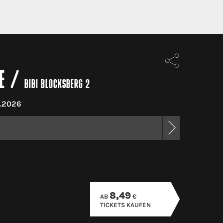
E
/
BIBI BLOCKSBERG 2
.2026
8,49
AB
€
TICKETS KAUFEN