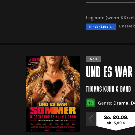
Legende (wenn Kürzel 
Unsere b
Kinder Special
Neu
UND ES WAR 
THOMAS KUHN & BAND
Genre:
Drama, D
So. 20.09.
ab 15,99 €