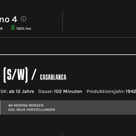
no 4
i
98
100% frei
 (S/W)
/
CASABLANCA
FSK:
ab 12 Jahre
Dauer:
102 Minuten
Produktionsjahr:
194
AB MONTAG MORGEN
GGF. NEUE VORSTELLUNGEN