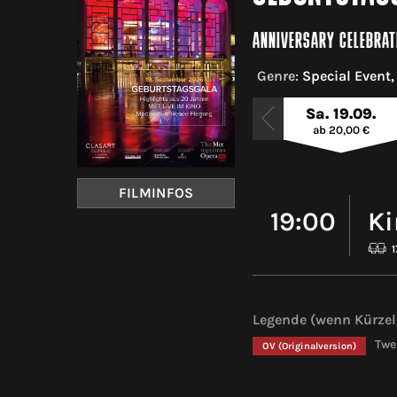
ANNIVERSARY CELEBRAT
Genre:
Special Event,
Sa. 19.09.
ab 20,00 €
FILMINFOS
19:00
Ki
1
Legende (wenn Kürzel 
Twe
OV
(Originalversion)