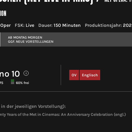
ION
 Oper
FSK:
Live
Dauer:
150 Minuten
Produktionsjahr:
202
AB MONTAG MORGEN
GGF. NEUE VORSTELLUNGEN
no 10
i
OV
Englisch
75
60% frei
in der jeweiligen Vorstellung):
nty Years of the Met in Cinemas: An Anniversary Celebration (engl.)