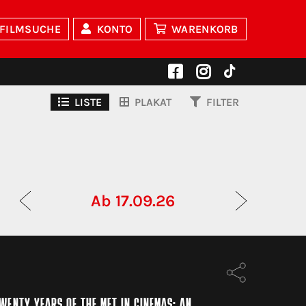
FILMSUCHE
KONTO
WARENKORB
LISTE
PLAKAT
FILTER
Ab 17.09.26
WENTY YEARS OF THE MET IN CINEMAS: AN