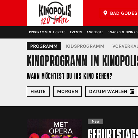
BAD GODES
Kinopolis
PROGRAMM & TICKETS
EVENTS
ANGEBOTE
SNACKS & DRINKS
PROGRAMM
KIDSPROGRAMM
VORVERKA
KINOPROGRAMM
IM KINOPOL
WANN MÖCHTEST DU INS KINO GEHEN?
HEUTE
MORGEN
DATUM
WÄHLEN
Neu
GEBURTSTAGS