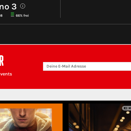
no 3
i
98
66% frei
R
Events