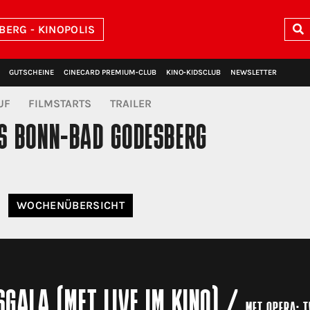
BERG - KINOPOLIS
GUTSCHEINE
CINECARD PREMIUM‑CLUB
KINO‑KIDSCLUB
NEWSLETTER
UF
FILMSTARTS
TRAILER
IS BONN-BAD GODESBERG
WOCHE
NÜBERSICHT
GALA (MET LIVE IM KINO)
/
MET OPERA: T