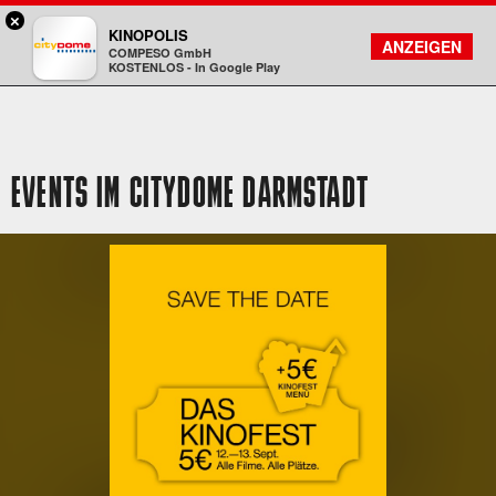
×
Darmstadt - Citydome
KINOPOLIS
FILMSUCHE
KONTO
ANZEIGEN
COMPESO GmbH
Kinopolis
KOSTENLOS - In Google Play
EVENTS IM CITYDOME DARMSTADT