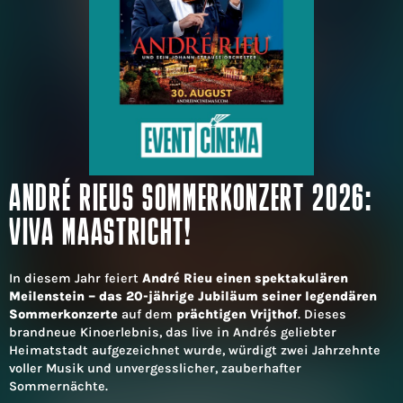
ANDRÉ RIEUS SOMMERKONZERT 2026:
VIVA MAASTRICHT!
In diesem Jahr feiert
André Rieu einen spektakulären
Meilenstein – das 20-jährige Jubiläum seiner legendären
Sommerkonzerte
auf dem
prächtigen Vrijthof
. Dieses
brandneue Kinoerlebnis, das live in Andrés geliebter
Heimatstadt aufgezeichnet wurde, würdigt zwei Jahrzehnte
voller Musik und unvergesslicher, zauberhafter
Sommernächte.