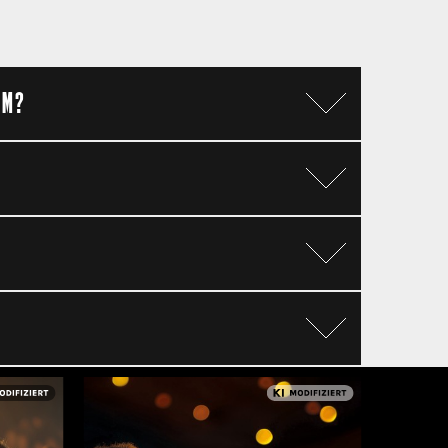
MM?
len Tonqualität erzählt zu
Kinobesuch mit Kindern und
 um die Themen FSK und Jugendschutz
 laden
Datenschutz:
Mit Absenden der Kontaktabfrage gebe
ich mein Einverständnis, dass die
per E-Mail zur Verfügung.
oben genannten personenbezogenen
Daten zur Bearbeitung meiner