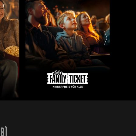
Kontaktanfrage gespeichert und ggfs.
entsprechend meiner Anfrage an
verbundene
Unternehmensgesellschaften
übermittelt werden. Weitere
Informationen können unserer
Datenschutzerklärung
entnommen
werden.
2B)