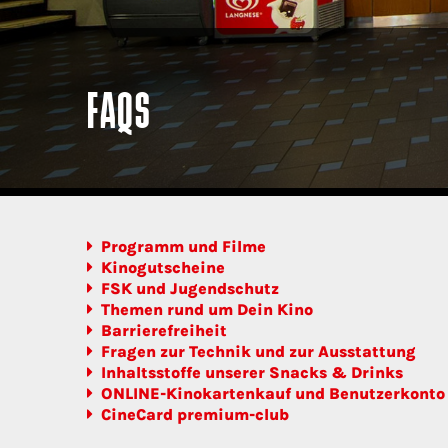
FAQS
Programm und Filme
Kinogutscheine
FSK und Jugendschutz
Themen rund um Dein Kino
Barrierefreiheit
Fragen zur Technik und zur Ausstattung
Inhaltsstoffe unserer Snacks & Drinks
ONLINE-Kinokartenkauf und Benutzerkonto
CineCard premium-club