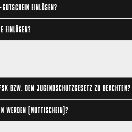
in Teilen eingelöst werden konnte, so gibt es die Möglichkei
-GUTSCHEIN EINLÖSEN?
 als Sofortgutschein (Wertgutschein) zu erhalten.
 den Wertgutschein per Mail erhalten.
such online umgewandelt werden. Eine Schritt-für-Schritt 
E EINLÖSEN?
ting-Prozess eingelöst werden.
cket mit "M" beginnt: Bitte genau diesen Buchstaben weglas
beginnt, kann dieser Hinweis ignoriert werden.
 FSK BZW. DEM JUGENDSCHUTZGESETZ ZU BEACHTEN?
e Geschichten auf großer Leinwand und in einer eindrucksvol
EN WERDEN (MUTTISCHEIN)?
Hause und im Fernsehformat zu sehen. Doch auch bei einem 
ze, die zu beachten sind. Über die wichtigsten Fragen rund
 Infobroschüre aufklären. Außerdem beinhaltet diese Infobro
ich die Aufsichtspflicht zu übertragen. Der Nachweis der Ü