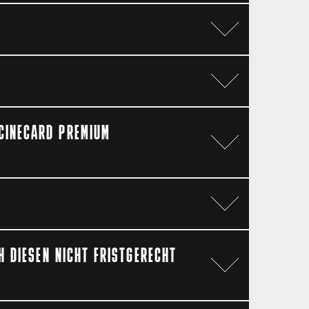
en. Alle weiteren Informationen rund
Punkt VI. Rücktritt und Widerruf /
denservice@shop.kinopolis.de
 CINECARD PREMIUM
h Vorzeigen der CineCard Premium
löst werden können keine Punkte
CH DIESEN NICHT FRISTGERECHT