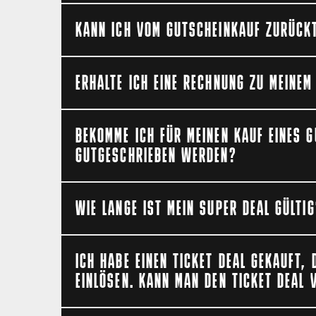
Ein Umtausch von Gutscheinen oder eine Bara
KANN ICH VOM GUTSCHEINKAUF ZURÜCK
Ja – innerhalb von 14 Tagen. Bezüglich einer 
ERHALTE ICH EINE RECHNUNG ZU MEINE
um den Rücktritt und Widerruf Deines Gutsche
Kulanzerstattung.
Eine Rechnung wird nicht automatisch zuges
BEKOMME ICH FÜR MEINEN KAUF EINES 
angefordert werden.
GUTGESCHRIEBEN WERDEN?
Bei einem Kauf von Kinogutscheinen (z.B. F
WIE LANGE IST MEIN SUPER DEAL GÜLTI
gutgeschrieben werden. Bei einem Online Ein
gesammelt werden.
Die Gutscheincodes der Menüs aus dem Super 
ICH HABE EINEN TICKET DEAL GEKAUFT, 
EINLÖSEN. KANN MAN DEN TICKET DEAL 