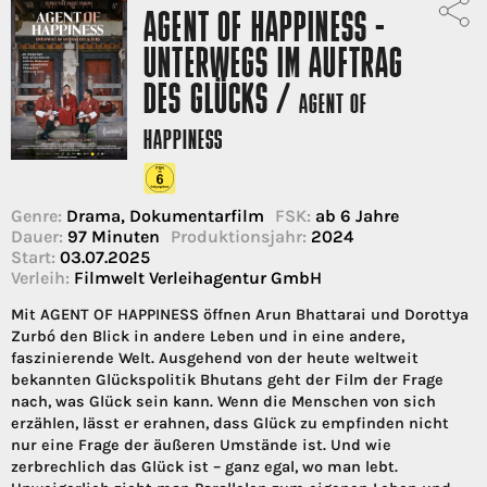
AGENT OF HAPPINESS -
UNTERWEGS IM AUFTRAG
DES GLÜCKS /
AGENT OF
HAPPINESS
Genre:
Drama, Dokumentarfilm
FSK:
ab 6 Jahre
Dauer:
97 Minuten
Produktionsjahr:
2024
Start:
03.07.2025
Verleih:
Filmwelt Verleihagentur GmbH
Mit AGENT OF HAPPINESS öffnen Arun Bhattarai und Dorottya
Zurbó den Blick in andere Leben und in eine andere,
faszinierende Welt. Ausgehend von der heute weltweit
bekannten Glückspolitik Bhutans geht der Film der Frage
nach, was Glück sein kann. Wenn die Menschen von sich
erzählen, lässt er erahnen, dass Glück zu empfinden nicht
nur eine Frage der äußeren Umstände ist. Und wie
zerbrechlich das Glück ist – ganz egal, wo man lebt.