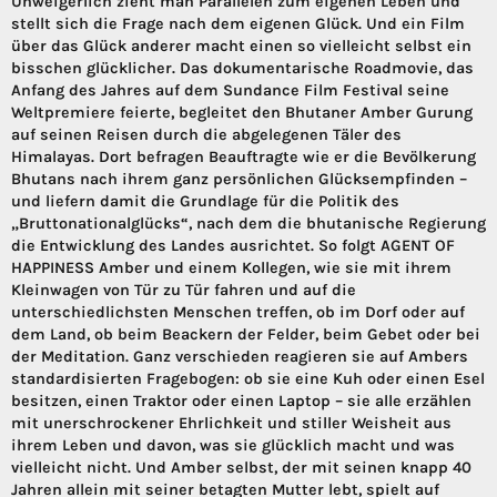
Unweigerlich zieht man Parallelen zum eigenen Leben und
stellt sich die Frage nach dem eigenen Glück. Und ein Film
über das Glück anderer macht einen so vielleicht selbst ein
bisschen glücklicher. Das dokumentarische Roadmovie, das
Anfang des Jahres auf dem Sundance Film Festival seine
Weltpremiere feierte, begleitet den Bhutaner Amber Gurung
auf seinen Reisen durch die abgelegenen Täler des
Himalayas. Dort befragen Beauftragte wie er die Bevölkerung
Bhutans nach ihrem ganz persönlichen Glücksempfinden –
und liefern damit die Grundlage für die Politik des
„Bruttonationalglücks“, nach dem die bhutanische Regierung
die Entwicklung des Landes ausrichtet. So folgt AGENT OF
HAPPINESS Amber und einem Kollegen, wie sie mit ihrem
Kleinwagen von Tür zu Tür fahren und auf die
unterschiedlichsten Menschen treffen, ob im Dorf oder auf
dem Land, ob beim Beackern der Felder, beim Gebet oder bei
der Meditation. Ganz verschieden reagieren sie auf Ambers
standardisierten Fragebogen: ob sie eine Kuh oder einen Esel
besitzen, einen Traktor oder einen Laptop – sie alle erzählen
mit unerschrockener Ehrlichkeit und stiller Weisheit aus
ihrem Leben und davon, was sie glücklich macht und was
vielleicht nicht. Und Amber selbst, der mit seinen knapp 40
Jahren allein mit seiner betagten Mutter lebt, spielt auf