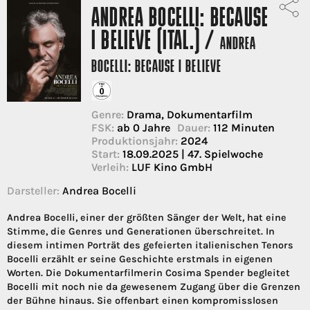
ANDREA BOCELLI: BECAUSE
I BELIEVE (ITAL.) /
ANDREA
BOCELLI: BECAUSE I BELIEVE
Genre:
Drama, Dokumentarfilm
FSK:
ab 0 Jahre
Dauer:
112 Minuten
Produktionsjahr:
2024
Start:
18.09.2025 | 47. Spielwoche
Verleih:
LUF Kino GmbH
Darsteller:
Andrea Bocelli
Andrea Bocelli, einer der größten Sänger der Welt, hat eine
Stimme, die Genres und Generationen überschreitet. In
diesem intimen Porträt des gefeierten italienischen Tenors
Bocelli erzählt er seine Geschichte erstmals in eigenen
Worten. Die Dokumentarfilmerin Cosima Spender begleitet
Bocelli mit noch nie da gewesenem Zugang über die Grenzen
der Bühne hinaus. Sie offenbart einen kompromisslosen