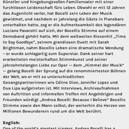
Künstler und hingebungsvollen Familienvater mit einer
furchtlosen Leidenschaft fürs Leben. Obwohl er mit 12 Jahren
das Augenlicht verlor, hat Bocelli sein Leben der Musik
gewidmet, und nachdem er jahrelang die Gäste in Pianobars
unterhalten hatte, zog er die Aufmerksamkeit des legendären
Luciano Pavarotti auf sich, der Bocellis Stimme auf einem
Demoband gehört hatte. Mit dem weltweiten Riesenhit „Time
to Say Goodbye”, seinem grandiosen Duett mit Sarah
Brightman, nahm Bocellis Leben eine dramatische Wendung
– er wurde schlagartig zum Superstar. Dank seiner hart
erarbeiteten meisterhaften Stimmkunst und seiner
jahrzehntelangen Liebe zur Oper — dem „Himmel der Musik“
— gelang Bocelli der Sprung auf die renommiertesten Bühnen
der Welt, wo er mit so unterschiedlichen
Gesangspartnerinnen wie Céline Dion, Jennifer Lopez und
Dua Lipa aufgetreten ist. Mit Interviews, Archivaufnahmen
von Auftritten und informellen Treffen mit Angehörigen und
Freunden würdigt „Andrea Bocelli: Because I Believe“ Bocellis
Stimme sowie den Mann selbst, der weiterhin die Herzen von
Millionen Bewunderern rund um die Welt berührt.
English:
One of the world’s greatest singers, Andrea Bocelli has a