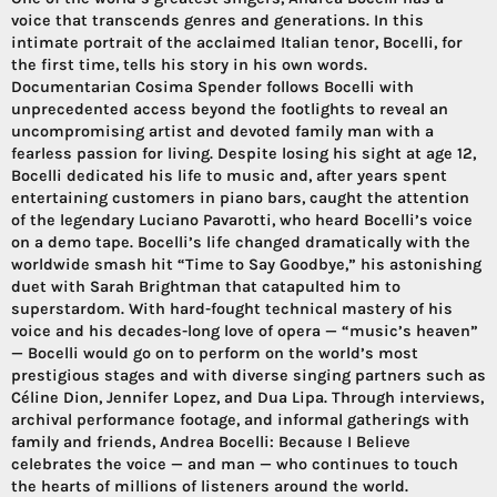
voice that transcends genres and generations. In this
intimate portrait of the acclaimed Italian tenor, Bocelli, for
the first time, tells his story in his own words.
Documentarian Cosima Spender follows Bocelli with
unprecedented access beyond the footlights to reveal an
uncompromising artist and devoted family man with a
fearless passion for living. Despite losing his sight at age 12,
Bocelli dedicated his life to music and, after years spent
entertaining customers in piano bars, caught the attention
of the legendary Luciano Pavarotti, who heard Bocelli’s voice
on a demo tape. Bocelli’s life changed dramatically with the
worldwide smash hit “Time to Say Goodbye,” his astonishing
duet with Sarah Brightman that catapulted him to
superstardom. With hard-fought technical mastery of his
voice and his decades-long love of opera — “music’s heaven”
— Bocelli would go on to perform on the world’s most
prestigious stages and with diverse singing partners such as
Céline Dion, Jennifer Lopez, and Dua Lipa. Through interviews,
archival performance footage, and informal gatherings with
family and friends, Andrea Bocelli: Because I Believe
celebrates the voice — and man — who continues to touch
the hearts of millions of listeners around the world.